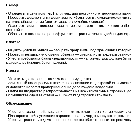
Выбор
- Определить цель покупки. Например, для постоянного проживания важн
- Проверить документы на дом и землю, убедиться в их юридической чист
наличие обременений (ипотек, арестов, судебных споров).
- Осмотреть дом — проверить состояние фундамента, крыши, окон, работ
постройки.
- Обратить внимание на рельеф участка — ровные земли удобны для стр
Ипотека
- Изучить условия банков — отобрать программы, под требования которы
- Провести независимую оценку объекта — специалисты аккредитованной
- Учесть требования банка к недвижимости — например, дом должен быть
материалов (кирпич, бетон, камень).
Налоги
- Уплатить два налога — на землю и на имущество.
- Земельный налог рассчитывается на основании кадастровой стоимости у
облагаются налогом пропорционально доле каждого владельца.
- Налог на имущество распространяется на все капитальные строения: до
большинстве случаев ставка — 0,1% от кадастровой стоимости.
Обслуживание
- Учесть расходы на обслуживание — это включает проведение коммуникац
- Планировать обслуживание заранее — например, очистку котла, крыши, 
- Учесть страхование дома — оно не является обязательным, но рекомен