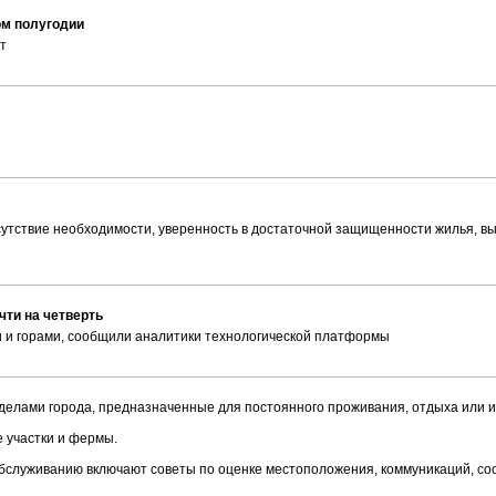
ом полугодии
т
утствие необходимости, уверенность в достаточной защищенности жилья, в
чти на четверть
и и горами, сообщили аналитики технологической платформы
елами города, предназначенные для постоянного проживания, отдыха или и
е участки и фермы.
бслуживанию включают советы по оценке местоположения, коммуникаций, сос