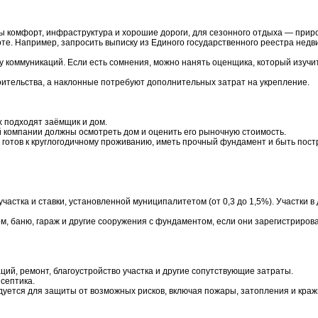
ы комфорт, инфраструктура и хорошие дороги, для сезонного отдыха — прир
оте. Например, запросить выписку из Единого государственного реестра нед
у коммуникаций. Если есть сомнения, можно нанять оценщика, который изучит
оительства, а наклонные потребуют дополнительных затрат на укрепление.
х подходят заёмщик и дом.
 компании должны осмотреть дом и оценить его рыночную стоимость.
 готов к круглогодичному проживанию, иметь прочный фундамент и быть пост
частка и ставки, установленной муниципалитетом (от 0,3 до 1,5%). Участки в
м, баню, гараж и другие сооружения с фундаментом, если они зарегистриров
ий, ремонт, благоустройство участка и другие сопутствующие затраты.
септика.
дуется для защиты от возможных рисков, включая пожары, затопления и краж