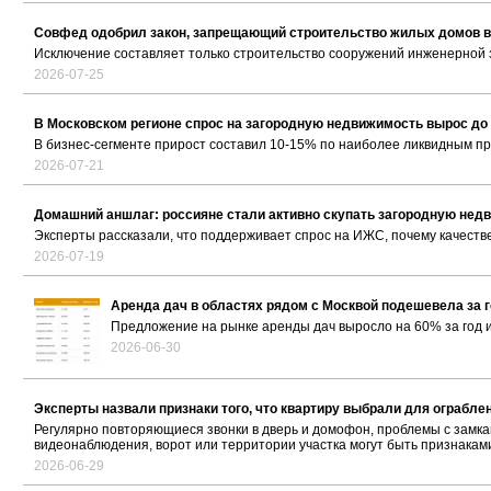
Совфед одобрил закон, запрещающий строительство жилых домов в
Исключение составляет только строительство сооружений инженерной 
2026-07-25
В Московском регионе спрос на загородную недвижимость вырос до 
В бизнес-сегменте прирост составил 10-15% по наиболее ликвидным п
2026-07-21
Домашний аншлаг: россияне стали активно скупать загородную нед
Эксперты рассказали, что поддерживает спрос на ИЖС, почему качестве
2026-07-19
Аренда дач в областях рядом с Москвой подешевела за г
Предложение на рынке аренды дач выросло на 60% за год и
2026-06-30
Эксперты назвали признаки того, что квартиру выбрали для ограбле
Регулярно повторяющиеся звонки в дверь и домофон, проблемы с замка
видеонаблюдения, ворот или территории участка могут быть признаками
2026-06-29