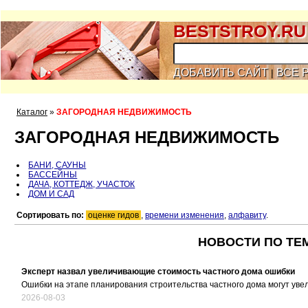
BESTSTROY.RU
ДОБАВИТЬ САЙТ
ВСЕ 
|
Каталог
»
ЗАГОРОДНАЯ НЕДВИЖИМОСТЬ
ЗАГОРОДНАЯ НЕДВИЖИМОСТЬ
БАНИ, САУНЫ
БАССЕЙНЫ
ДАЧА, КОТТЕДЖ, УЧАСТОК
ДОМ И САД
Сортировать по:
оценке гидов
,
времени изменения
,
алфавиту
.
НОВОСТИ ПО ТЕ
Эксперт назвал увеличивающие стоимость частного дома ошибки
Ошибки на этапе планирования строительства частного дома могут уве
2026-08-03