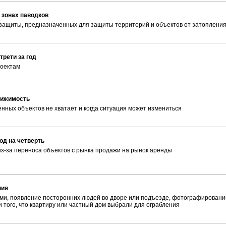
 зонах паводков
защиты, предназначенных для защиты территорий и объектов от затоплени
трети за год
роектам
вижимость
нных объектов не хватает и когда ситуация может измениться
од на четверть
з-за переноса объектов с рынка продажи на рынок аренды
ния
ми, появление посторонних людей во дворе или подъезде, фотографировани
 того, что квартиру или частный дом выбрали для ограбления