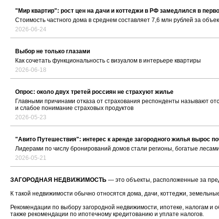
"Мир квартир": рост цен на дачи и коттеджи в РФ замедлился в перв
Стоимость частного дома в среднем составляет 7,6 млн рублей за объек
2026-06-24
Выбор не только глазами
Как сочетать функциональность с визуалом в интерьере квартиры
2026-06-18
Опрос: около двух третей россиян не страхуют жилье
Главными причинами отказа от страхования респонденты называют отс
и слабое понимание страховых продуктов
2026-05-23
"Авито Путешествия": интерес к аренде загородного жилья вырос по
Лидерами по числу бронирований домов стали регионы, богатые лесам
2026-05-21
ЗАГОРОДНАЯ НЕДВИЖИМОСТЬ
— это объекты, расположенные за пред
К такой недвижимости обычно относятся дома, дачи, коттеджи, земельны
Рекомендации по выбору загородной недвижимости, ипотеке, налогам и о
также рекомендации по ипотечному кредитованию и уплате налогов.