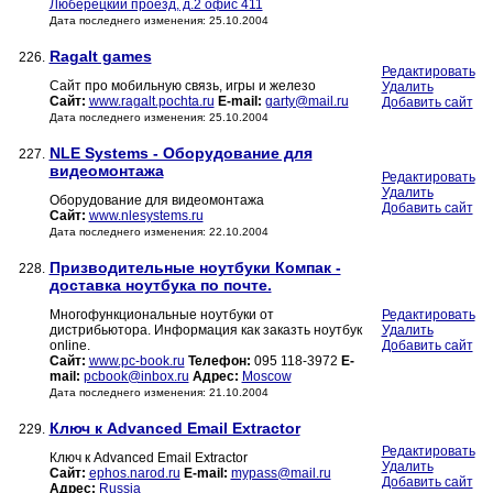
Люберецкий проезд, д.2 офис 411
Дата последнего изменения: 25.10.2004
Ragalt games
226.
Редактировать
Сайт про мобильную связь, игры и железо
Удалить
Сайт:
www.ragalt.pochta.ru
E-mail:
garty@mail.ru
Добавить сайт
Дата последнего изменения: 25.10.2004
NLE Systems - Оборудование для
227.
видеомонтажа
Редактировать
Удалить
Оборудование для видеомонтажа
Добавить сайт
Сайт:
www.nlesystems.ru
Дата последнего изменения: 22.10.2004
Призводительные ноутбуки Компак -
228.
доставка ноутбука по почте.
Многофункциональные ноутбуки от
Редактировать
дистрибьютора. Информация как заказть ноутбук
Удалить
online.
Добавить сайт
Сайт:
www.pc-book.ru
Телефон:
095 118-3972
E-
mail:
pcbook@inbox.ru
Адрес:
Moscow
Дата последнего изменения: 21.10.2004
Ключ к Advanced Email Extractor
229.
Редактировать
Ключ к Advanced Email Extractor
Удалить
Сайт:
ephos.narod.ru
E-mail:
mypass@mail.ru
Добавить сайт
Адрес:
Russia