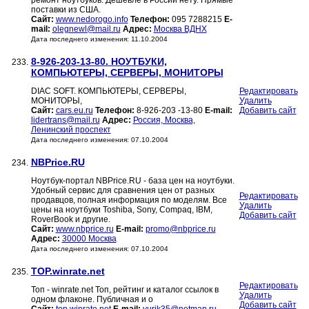
ремонт ноутбуков. Дешевле в России нету. Прямые
поставки из США.
Сайт:
www.nedorogo.info
Телефон:
095 7288215
E-
mail:
olegnewl@mail.ru
Адрес:
Москва ВДНХ
Дата последнего изменения: 11.10.2004
8-926-203-13-80. НОУТБУКИ,
233.
КОМПЬЮТЕРЫ, СЕРВЕРЫ, МОНИТОРЫ
DIAC SOFT. КОМПЬЮТЕРЫ, СЕРВЕРЫ,
Редактировать
МОНИТОРЫ,
Удалить
Сайт:
cars.eu.ru
Телефон:
8-926-203 -13-80
E-mail:
Добавить сайт
lidertrans@mail.ru
Адрес:
Россия, Москва,
Ленинский проспект
Дата последнего изменения: 07.10.2004
NBPrice.RU
234.
Ноутбук-портал NBPrice.RU - база цен на ноутбуки.
Удобный сервис для сравнения цен от разных
Редактировать
продавцов, полная информация по моделям. Все
Удалить
цены на ноутбуки Toshiba, Sony, Compaq, IBM,
Добавить сайт
RoverBook и другие.
Сайт:
www.nbprice.ru
E-mail:
promo@nbprice.ru
Адрес:
30000 Москва
Дата последнего изменения: 07.10.2004
TOP.winrate.net
235.
Редактировать
Топ - winrate.net Топ, рейтинг и каталог ссылок в
Удалить
одном флаконе. Публичная и о
Добавить сайт