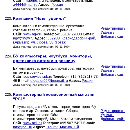
Сайт:
mistertech.ru
Телефон:
0 360-4359
E-mail:
a4444@mail.ru
Адрес:
Россия
Дата последнего изменения: 05.11.2004
Компания "Нью Гудвилл"
223.
Компьютеры и комплектующие, оргтехника,
Редактировать
сотовые телефоны, сервис, ремонт.
Удалить
Сайт:
www.ngw.ru
Телефон:
86137 29000
E-mail:
Добавить сайт
ngw@ngw.ru
Адрес:
352900. Краснодарский край,
г.Армавир, ул.Кирова, 58, 3 этаж
Дата последнего изменения: 05.11.2004
БУ компьютеры, ноутбуки, мониторы,
224.
оргтехника оптом и в розницу
Редактировать
БУ компьютеры, ноутбуки, мониторы, оргтехника
Удалить
оптом и в розницу
Добавить сайт
Сайт:
sos-service.spb.ru
Телефон:
812 (812) 117-73-
49
E-mail:
olegator02@freemail.ru
Адрес:
Россия
Дата последнего изменения: 03.11.2004
Компьютерный комиссионный магазин
225.
"PC1"
Покупка продажа б/у компьютеров, мониторов, б/у
железа и др. Оптовикам скидки. Сборка
Редактировать
компьютеров на заказ.Обмен
Удалить
компьютеров.Апгрейд.Мы работаем ежедневно.
Добавить сайт
Сайт:
www.pc1.ru
Телефон:
095 507-5497
E-mail:
info@pc1.ru
Адрес:
109153, Москва, 1-й