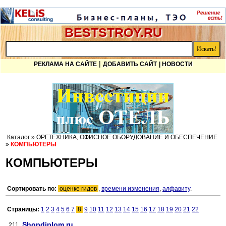
BESTSTROY.RU
|
РЕКЛАМА НА САЙТЕ
ДОБАВИТЬ САЙТ
| НОВОСТИ
Каталог
»
ОРГТЕХНИКА, ОФИСНОЕ ОБОРУДОВАНИЕ И ОБЕСПЕЧЕНИЕ
»
КОМПЬЮТЕРЫ
КОМПЬЮТЕРЫ
Сортировать по:
оценке гидов
,
времени изменения
,
алфавиту
.
Страницы:
1
2
3
4
5
6
7
8
9
10
11
12
13
14
15
16
17
18
19
20
21
22
Shopdiplom.ru
211.