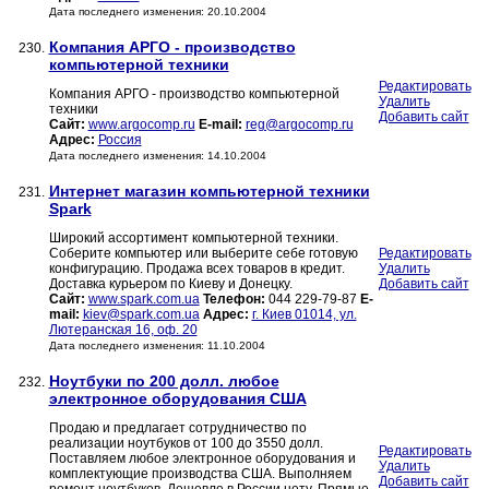
Дата последнего изменения: 20.10.2004
Компания АРГО - производство
230.
компьютерной техники
Редактировать
Компания АРГО - производство компьютерной
Удалить
техники
Добавить сайт
Сайт:
www.argocomp.ru
E-mail:
reg@argocomp.ru
Адрес:
Россия
Дата последнего изменения: 14.10.2004
Интернет магазин компьютерной техники
231.
Spark
Широкий ассортимент компьютерной техники.
Соберите компьютер или выберите себе готовую
Редактировать
конфигурацию. Продажа всех товаров в кредит.
Удалить
Доставка курьером по Киеву и Донецку.
Добавить сайт
Сайт:
www.spark.com.ua
Телефон:
044 229-79-87
E-
mail:
kiev@spark.com.ua
Адрес:
г. Киев 01014, ул.
Лютеранская 16, оф. 20
Дата последнего изменения: 11.10.2004
Ноутбуки по 200 долл. любое
232.
электронное оборудования США
Продаю и предлагает сотрудничество по
реализации ноутбуков от 100 до 3550 долл.
Редактировать
Поставляем любое электронное оборудования и
Удалить
комплектующие производства США. Выполняем
Добавить сайт