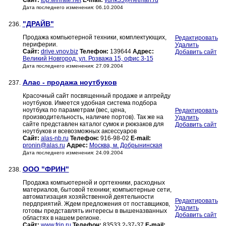
Сайт:
top.winrate.net
E-mail:
yurik35@netman.ru
Дата последнего изменения: 06.10.2004
"ДРАЙВ"
236.
Продажа компьютерной техники, комплектующих,
Редактировать
периферии.
Удалить
Сайт:
drive.vnov.biz
Телефон:
139644
Адрес:
Добавить сайт
Великий Новгород, ул. Розважа 15, офис 3-15
Дата последнего изменения: 27.09.2004
Алас - продажа ноутбуков
237.
Красочный сайт посвященный продаже и апгрейду
ноутбуков. Имеется удобная система подбора
ноутбука по параметрам (вес, цена,
Редактировать
производительность, наличие портов). Так же на
Удалить
сайте представлен каталог сумок и рюкзаков для
Добавить сайт
ноутбуков и всевозможных аксессуаров
Сайт:
alas-nb.ru
Телефон:
916-98-02
E-mail:
pronin@alas.ru
Адрес:
Москва, м. Добрынинская
Дата последнего изменения: 24.09.2004
ООО "ФРИН"
238.
Продажа компьютерной и оргтехники, расходных
материалов, бытовой техники; компьютерные сети,
автоматизация хозяйственной деятельности
Редактировать
пердприятий. Ждем предложения от поставщиков,
Удалить
готовы представлять интересы в вышеназванных
Добавить сайт
областях в нашем регионе.
Сайт:
www.frin.ru
Телефон:
83533 2-37-37
E-mail: