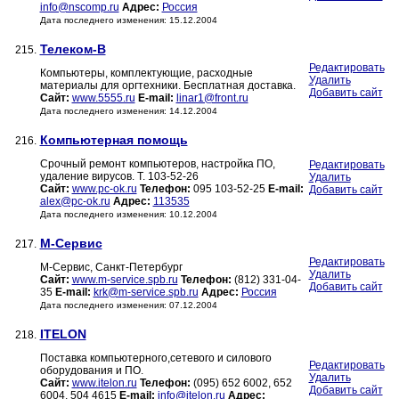
info@nscomp.ru
Адрес:
Россия
Дата последнего изменения: 15.12.2004
Телеком-В
215.
Редактировать
Компьютеры, комплектующие, расходные
Удалить
материалы для оргтехники. Бесплатная доставка.
Добавить сайт
Сайт:
www.5555.ru
E-mail:
linar1@front.ru
Дата последнего изменения: 14.12.2004
Компьютерная помощь
216.
Срочный ремонт компьютеров, настройка ПО,
Редактировать
удаление вирусов. Т. 103-52-26
Удалить
Сайт:
www.pc-ok.ru
Телефон:
095 103-52-25
E-mail:
Добавить сайт
alex@pc-ok.ru
Адрес:
113535
Дата последнего изменения: 10.12.2004
М-Сервис
217.
Редактировать
М-Сервис, Санкт-Петербург
Удалить
Сайт:
www.m-service.spb.ru
Телефон:
(812) 331-04-
Добавить сайт
35
E-mail:
krk@m-service.spb.ru
Адрес:
Россия
Дата последнего изменения: 07.12.2004
ITELON
218.
Поставка компьютерного,сетевого и силового
Редактировать
оборудования и ПО.
Удалить
Сайт:
www.itelon.ru
Телефон:
(095) 652 6002, 652
Добавить сайт
6004, 504 4615
E-mail:
info@itelon.ru
Адрес: