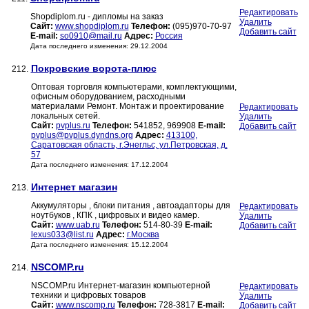
Редактировать
Shopdiplom.ru - дипломы на заказ
Удалить
Сайт:
www.shopdiplom.ru
Телефон:
(095)970-70-97
Добавить сайт
E-mail:
so0910@mail.ru
Адрес:
Россия
Дата последнего изменения: 29.12.2004
Покровские ворота-плюс
212.
Оптовая торговля компьютерами, комплектующими,
офисным оборудованием, расходными
материалами Ремонт. Монтаж и проектирование
Редактировать
локальных сетей.
Удалить
Сайт:
pvplus.ru
Телефон:
541852, 969908
E-mail:
Добавить сайт
pvplus@pvplus.dyndns.org
Адрес:
413100,
Саратовская область, г.Энегльс, ул.Петровская, д.
57
Дата последнего изменения: 17.12.2004
Интернет магазин
213.
Аккумуляторы , блоки питания , автоадапторы для
Редактировать
ноутбуков , КПК , цифровых и видео камер.
Удалить
Сайт:
www.uab.ru
Телефон:
514-80-39
E-mail:
Добавить сайт
lexus033@list.ru
Адрес:
г.Москва
Дата последнего изменения: 15.12.2004
NSCOMP.ru
214.
NSCOMP.ru Интернет-магазин компьютерной
Редактировать
техники и цифровых товаров
Удалить
Сайт:
www.nscomp.ru
Телефон:
728-3817
E-mail:
Добавить сайт