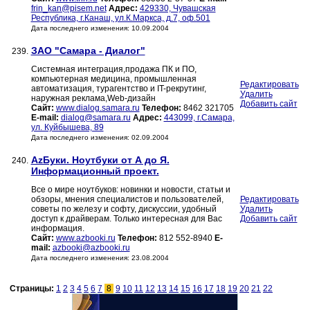
frin_kan@pisem.net
Адрес:
429330, Чувашская
Республика, г.Канаш, ул.К.Маркса, д.7, оф.501
Дата последнего изменения: 10.09.2004
ЗАО "Самара - Диалог"
239.
Системная интеграция,продажа ПК и ПО,
компьютерная медицина, промышленная
Редактировать
автоматизация, турагентство и IT-рекрутинг,
Удалить
наружная реклама,Web-дизайн
Добавить сайт
Сайт:
www.dialog.samara.ru
Телефон:
8462 321705
E-mail:
dialog@samara.ru
Адрес:
443099, г.Самара,
ул. Куйбышева, 89
Дата последнего изменения: 02.09.2004
AzБуки. Ноутбуки от А до Я.
240.
Информационный проект.
Все о мире ноутбуков: новинки и новости, статьи и
обзоры, мнения специалистов и пользователей,
Редактировать
советы по железу и софту, дискуссии, удобный
Удалить
доступ к драйверам. Только интересная для Вас
Добавить сайт
информация.
Сайт:
www.azbooki.ru
Телефон:
812 552-8940
E-
mail:
azbooki@azbooki.ru
Дата последнего изменения: 23.08.2004
Страницы:
1
2
3
4
5
6
7
8
9
10
11
12
13
14
15
16
17
18
19
20
21
22