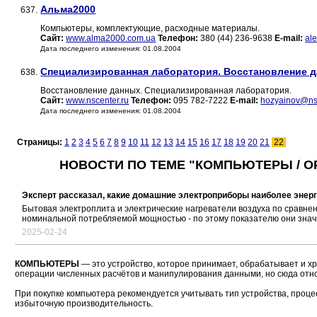
Альма2000
637.
Компьютеры, комплектующие, расходные материалы.
Сайт:
www.alma2000.com.ua
Телефон:
380 (44) 236-9638
E-mail:
al
Дата последнего изменения: 01.08.2004
Специализированная лаборатория. Восстановление д
638.
Восстановление данных. Специализированная лаборатория.
Сайт:
www.nscenter.ru
Телефон:
095 782-7222
E-mail:
hozyainov@nsc
Дата последнего изменения: 01.08.2004
Страницы:
1
2
3
4
5
6
7
8
9
10
11
12
13
14
15
16
17
18
19
20
21
22
НОВОСТИ ПО ТЕМЕ "КОМПЬЮТЕРЫ / О
Эксперт рассказал, какие домашние электроприборы наиболее энер
Бытовая электроплита и электрические нагреватели воздуха по сравн
номинальной потребляемой мощностью - по этому показателю они знач
2025-02-24
КОМПЬЮТЕРЫ
— это устройство, которое принимает, обрабатывает и х
операции численных расчётов и манипулирования данными, но сюда отн
При покупке компьютера рекомендуется учитывать тип устройства, проце
избыточную производительность.