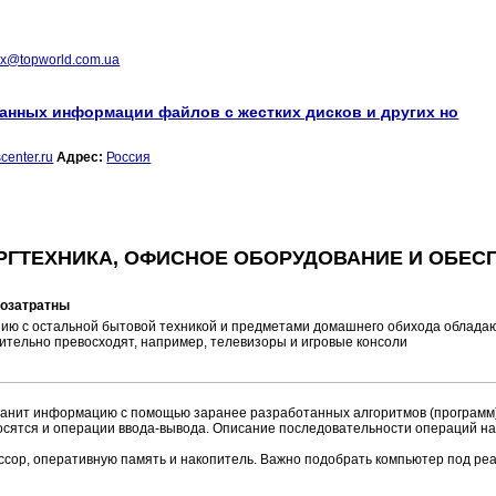
ex@topworld.com.ua
анных информации файлов с жестких дисков и других но
enter.ru
Адрес:
Россия
РГТЕХНИКА, ОФИСНОЕ ОБОРУДОВАНИЕ И ОБЕС
гозатратны
ению с остальной бытовой техникой и предметами домашнего обихода облад
ительно превосходят, например, телевизоры и игровые консоли
ранит информацию с помощью заранее разработанных алгоритмов (программ)
осятся и операции ввода-вывода. Описание последовательности операций н
ссор, оперативную память и накопитель. Важно подобрать компьютер под реа