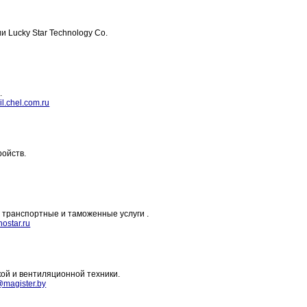
Lucky Star Technology Co.
.
l.chel.com.ru
ойств.
 транспортные и таможенные услуги .
ostar.ru
ой и вентиляционной техники.
@magister.by