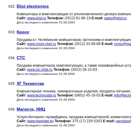
Elist electronics
632.
Компьютеры и комплектующие от уполномоченного дилера компании 
Сайт:
www.elist.ru
Телефон:
(3512) 61-86-19
E-mail:
sales@elist.ru
Дата последнего изменения: 01.08.2004
Кросс
633.
Продажа в г. Челябинске компьютеров, оргтехники и комплектующих
Сайт:
www.cross-chel.ru
Телефон:
(3512) 33-98-88
E-mail:
cross@mai
Дата последнего изменения: 01.08.2004
СТС
634.
Продажа компьютеров, комплектующих, а также периферийных устр
Сайт:
www.ctc.chita.ru
Телефон:
(3022) 26-15-83
Дата последнего изменения: 01.08.2004
ХГ Техностар
635.
Компьютерная техника, лакокрасочные изделия, продукты питания,
Сайт:
www.technostar.ru
Телефон:
(0852) 45-16-03
E-mail:
info@techn
Дата последнего изменения: 01.08.2004
Магистр, НИЦ
636.
Услуги Интернет-провайдинга, продажа компьютерной, климатическ
Сайт:
www.magister.by
Телефон:
375 (17) 226-5353
E-mail:
yaroslav
Дата последнего изменения: 01.08.2004