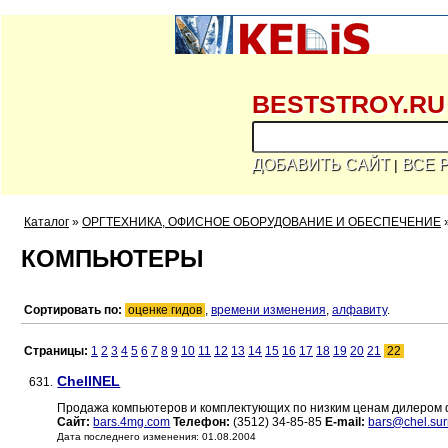
BESTSTROY.RU
ДОБАВИТЬ САЙТ
ВСЕ 
|
Каталог
»
ОРГТЕХНИКА, ОФИСНОЕ ОБОРУДОВАНИЕ И ОБЕСПЕЧЕНИЕ
КОМПЬЮТЕРЫ
Сортировать по:
оценке гидов
,
времени изменения
,
алфавиту
.
Страницы:
1
2
3
4
5
6
7
8
9
10
11
12
13
14
15
16
17
18
19
20
21
22
ChelINEL
631.
Продажа компьютеров и комплектующих по низким ценам дилером
Сайт:
bars.4mg.com
Телефон:
(3512) 34-85-85
E-mail:
bars@chel.sur
Дата последнего изменения: 01.08.2004