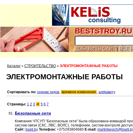
BESTSTROY.RU
ДОБАВИТЬ САЙТ
ВСЕ 
|
Каталог
»
СТРОИТЕЛЬСТВО
»
ЭЛЕКТРОМОНТАЖНЫЕ РАБОТЫ
ЭЛЕКТРОМОНТАЖНЫЕ РАБОТЫ
Сортировать по:
оценке гидов
,
времени изменения
,
алфавиту
.
Страницы:
1
2
3
4
5
6
7
Безопасные сети
91.
Компания ЧТСУП “Безопасные сети” была образована командой про
систем связи (СКС, ЛВС, ВОЛС), телефонии, систем контроля досту
Сайт:
bseti.by
Телефон:
+375293804680
E-mail:
martinkevich@bseti.b