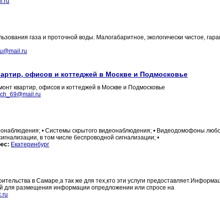
l.ru
льзования газа и проточной воды. Малогабаритное, экологически чистое, гар
ru@mail.ru
вартир, офисов и коттеджей в Москве и Подмосковье
онт квартир, офисов и коттеджей в Москве и Подмосковье
rich_69@mail.ru
деонаблюдения; • Системы скрытого видеонаблюдения; • Видеодомофоны люб
игнализации, в том числе беспроводной сигнализации; •
ес:
Екатеринбург
ительства в Самаре,а так же для тех,кто эти услуги предоставляет.Информа
й для размещения информации опредложении или спросе на
.ru