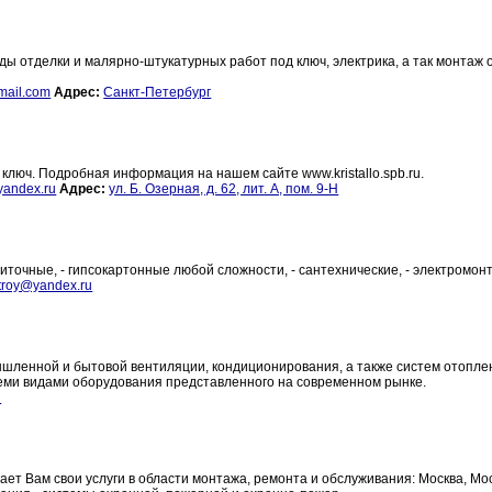
ы отделки и малярно-штукатурных работ под ключ, электрика, а так монтаж 
mail.com
Адрес:
Санкт-Петербург
ключ. Подробная информация на нашем сайте www.kristallo.spb.ru.
andex.ru
Адрес:
ул. Б. Озерная, д. 62, лит. А, пом. 9-Н
иточные, - гипсокартонные любой сложности, - сантехнические, - электромо
stroy@yandex.ru
енной и бытовой вентиляции, кондиционирования, а также систем отопле
еми видами оборудования представленного на современном рынке.
u
ет Вам свои услуги в области монтажа, ремонта и обслуживания: Москва, Мос