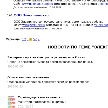
Области Монтажные работы: - электроустановок и электрооборудов
Сайт:
www.delomaxi.narod.ru
Телефон:
89261277734
E-mail:
deloma
Дата последнего изменения: 15.06.2009
ООО Электричество
120.
ООО Электричество - осуществляет электромонтажные работы.
Сайт:
www.pvl99999.ru
Телефон:
8-906-153-81-31
E-mail:
pvl99999
Дата последнего изменения: 07.05.2009
Страницы:
1
2
3
4
5
6
7
НОВОСТИ ПО ТЕМЕ "ЭЛЕК
Эксперты: спрос на электриков резко вырос в России
Спрос на электриков вырос в России за последний год на 46%
2026-02-06
Офисы заполнились ценами
Отделочные материалы дорожают вслед за ростом спроса
2025-01-13
Стройки дорожают на панелях
Мониторинг отраслевой инфляции
2024-12-26