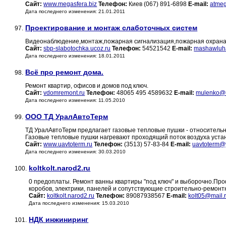
Сайт:
www.megasfera.biz
Телефон:
Киев (067) 891-6898
E-mail:
atmeg
Дата последнего изменения: 21.01.2011
Проектирование и монтаж слаботочных систем
97.
Видеонаблюдение,монтаж,пожарная сигнализация,пожарная охрана
Сайт:
sbp-slabotochka.ucoz.ru
Телефон:
54521542
E-mail:
mashawluh
Дата последнего изменения: 18.01.2011
Всё про ремонт дома.
98.
Ремонт квартир, офисов и домов под ключ.
Сайт:
vdomremont.ru
Телефон:
48065 495 4589632
E-mail:
mulenko@
Дата последнего изменения: 11.05.2010
ООО ТД УралАвтоТерм
99.
ТД УралАвтоТерм предлагает газовые тепловые пушки - относитель
Газовые тепловые пушки нагревают проходящий поток воздуха устан
Сайт:
www.uavtoterm.ru
Телефон:
(3513) 57-83-84
E-mail:
uavtoterm@
Дата последнего изменения: 30.03.2010
koltkolt.narod2.ru
100.
0 предоплаты. Ремонт ванны квартиры "под ключ" и выборочно.Про
коробов, электрики, панелей и сопутствующие строительно-ремон
Сайт:
koltkolt.narod2.ru
Телефон:
89087938567
E-mail:
kolt05@mail.
Дата последнего изменения: 15.03.2010
НДК инжиниринг
101.