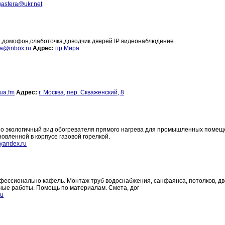
asfera@ukr.net
,домофон,слаботочка,доводчик дверей IP видеонаблюдение
a@inbox.ru
Адрес:
пр.Мира
ua.fm
Адрес:
г. Москва, пер. Скваженский, 8
но экологичный вид обогревателя прямого нагрева для промышленных помещ
овленной в корпусе газовой горелкой.
yandex.ru
фессионально кафель. Монтаж труб водоснабжения, санфаянса, потолков, дв
тные работы. Помощь по материалам. Смета, дог
ru