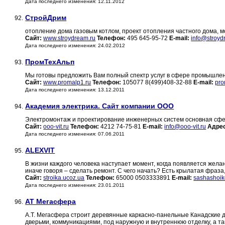
Дата последнего изменения: 12.11.2012
СтройДрим
92.
отопление дома газовым котлом, проект отопления частного дома, 
Сайт:
www.stroydream.ru
Телефон:
495 645-95-72
E-mail:
info@stroyd
Дата последнего изменения: 24.02.2012
ПромТехАльп
93.
Мы готовы предложить Вам полный спектр услуг в сфере промышле
Сайт:
www.promalp1.ru
Телефон:
105077 8(499)408-32-88
E-mail:
pro
Дата последнего изменения: 13.12.2011
Академия электрика. Сайт компании ООО
94.
Электромонтаж и проектирование инженерных систем основная сфе
Сайт:
ooo-vit.ru
Телефон:
4212 74-75-81
E-mail:
info@ooo-vit.ru
Адре
Дата последнего изменения: 07.06.2011
ALEXVIT
95.
В жизни каждого человека наступает момент, когда появляется жела
иначе говоря – сделать ремонт. С чего начать? Есть крылатая фраза
Сайт:
stroika.ucoz.ua
Телефон:
65000 0503333891
E-mail:
sashashoi
Дата последнего изменения: 23.01.2011
АТ Мегасфера
96.
А.Т. Мегасфера строит деревянные каркасно-панельные Канадские д
дверьми, коммуникациями, под наружную и внутреннюю отделку, а та