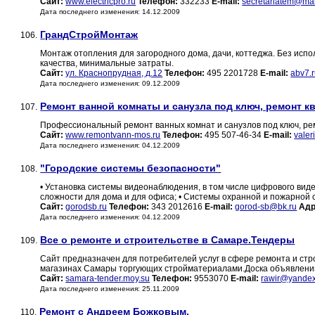
Сайт:
www.electricpro.ru
Телефон:
332233
E-mail:
secretariatem@mai
Дата последнего изменения: 14.12.2009
ГрандСтройМонтаж
106.
Монтаж отопления для загородного дома, дачи, коттеджа. Без испо
качества, минимальные затраты.
Сайт:
ул. Краснопрудная, д.12
Телефон:
495 2201728
E-mail:
abv7.
Дата последнего изменения: 09.12.2009
Ремонт ванной комнаты и санузла под ключ, ремонт к
107.
Профессиональный ремонт ванных комнат и санузлов под ключ, рем
Сайт:
www.remontvann-mos.ru
Телефон:
495 507-46-34
E-mail:
vale
Дата последнего изменения: 04.12.2009
"Городские системы безопасности"
108.
• Установка системы видеонаблюдения, в том числе цифрового ви
сложности для дома и для офиса; • Системы охранной и пожарной с
Сайт:
gorodsb.ru
Телефон:
343 2012616
E-mail:
gorod-sb@bk.ru
Адр
Дата последнего изменения: 04.12.2009
Все о ремонте и строительстве в Самаре.Тендеры
109.
Сайт предназначен для потребителей услуг в сфере ремонта и стро
магазинах Самары торгующих стройматериалами.Доска объявлени
Сайт:
samara-tender.moy.su
Телефон:
9553070
E-mail:
rawir@yandex
Дата последнего изменения: 25.11.2009
Ремонт с Андреем Божковым.
110.