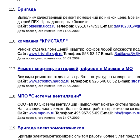
Бригада
115.
Выполним качественный ремонт помещений по низкой цене. Все вид
дверей ПВХ. Цены договорные Звоните.
Сайт:
otdelkin.ucoz.ru
Телефон:
89516774753
E-mail:
taras62301@g
Дата последнего изменения: 14.09.2009
компания "КРИСТАЛЛ"
116.
Ремонт, отделка помещений, квартир, офисов любой сложности под 
Сайт:
www.kristallo.spb.ru
Телефон:
553-53-17
E-mail:
SadikovaSV@y
Дата последнего изменения: 04.09.2009
Ремонт квартир, коттеджей, офисов в Москве и МО
117.
Все виды ремонтно-отделочных работ: - штукатурно-малярные, - пл
Сайт:
www.strostroy.narod2.ru
Телефон:
8 926 546 06 52
E-mail:
stro
Дата последнего изменения: 03.09.2009
МПО "Системы вентиляции"
118.
ООО «МПО Системы вентиляции» выполняет монтаж систем промышл
Наши специалисты имеют большой опыт работы практически со вс
Сайт:
www.mpo-sv.ru
Телефон:
495 967-95-09
E-mail:
info@mpo-sv.r
Дата последнего изменения: 14.07.2009
Бригада электромонтажников
119.
Бригада электромонтажников с опытом работы более 5 лет предлага