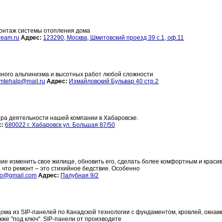
монтаж системы отопления дома
ream.ru
Адрес:
123290, Москва, Шмитовский проезд 39 с.1, оф.11
нного альпинизма и высотных работ любой сложности
mtehalp@mail.ru
Адрес:
Измайловский Бульвар 40 стр.2
ра деятельности нашей компании в Хабаровске.
с:
680022 г. Хабаровск ул. Большая 87/50
ние изменить свое жилище, обновить его, сделать более комфортным и краси
, что ремонт – это стихийное бедствие. Особенно
ko@gmail.com
Адрес:
Палубная 9/2
ома из SIP-панелей по Канадской технологии с фундаментом, кровлей, окнам
кже "под ключ". SIP-панели от производите