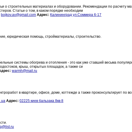
тьи о строительных материалах и оборудовании. Рекомендации по расчету м
стеров. Статьи о том, в каком порядке необходим
:
bojkov.av@gmail.com
Адрес:
Калининград ул.Соммера 6-17
ние, юридическая помощь, стройматериалы, строительство.
льные системы обогрева и отопления - это как уже ставший весьма популя
одостоков, крыш, открытых площадок, а также си
Адрес:
warmh@mail.ru
роработ в квартире, офисе, доме, коттежде а также проконсультирует по в
i.ua
Адрес:
02225 киев бальзака 8кв 8
сти.
g@list.ru