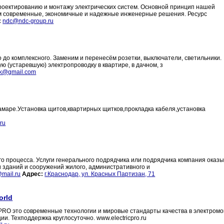
роектированию и монтажу электрических систем. Основной принцип нашей
м современные, экономичные и надежные инженерные решения. Ресурс
:
ndc@ndc-group.ru
 до комплексного. Заменим и перенесём розетки, выключатели, светильники.
 (устаревшую) электропроводку в квартире, в дачном, з
ik@gmail.com
маре.Установка щитов,квартирных щитков,прокладка кабеля,установка
ru
о процесса. Услуги генерального подрядчика или подрядчика компания оказы
и зданий и сооружений жилого, административного и
@mail.ru
Адрес:
г.Краснодар, ул. Красных Партизан, 71
orld
icPRO это современные технологии и мировые стандарты качества в электром
 Техподдержка круглосуточно. www.electricpro.ru