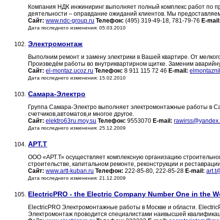
Компания НДК инжиниринг выполняет полный комплекс работ по п
деятельности – оправдание ожиданий клиентов. Мы предоставляе
Сайт:
www.ndc-group.ru
Телефон:
(495) 319-49-18, 781-79-76
E-mail
Дата последнего изменения: 05.03.2010
Электромонтаж
102.
Выполним ремонт и замену электрики в Вашей квартире. От мелкого
Произведём работы во внутриквартирном щитке. Заменим аварийную
Сайт:
el-montaz.ucoz.ru
Телефон:
8 911 115 72 46
E-mail:
elmontazn
Дата последнего изменения: 15.02.2010
Самара-Электро
103.
Группа Самара-Электро выполняет электромонтажные работы в Са
счетчиков,автоматов,и многое другое.
Сайт:
elektro63ru.moy.su
Телефон:
9553070
E-mail:
rawirss@yandex.
Дата последнего изменения: 25.12.2009
АРТ.Т
104.
ООО «АРТ.Т» осуществляет комплексную организацию строительног
строительстве, капитальном ремонте, реконструкции и реставраци
Сайт:
www.artt-kuban.ru
Телефон:
222-85-80, 222-85-28
E-mail:
art.t
Дата последнего изменения: 21.12.2009
ElectricPRO - the Electric Company Number One in the W
105.
ElectricPRO Электромонтажные работы в Москве и области. Electr
Электромонтаж проводится специалистами наивысшей квалификации.