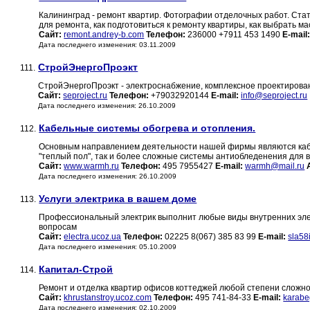
Калининград - ремонт квартир. Фотографии отделочных работ. Ста
для ремонта, как подготовиться к ремонту квартиры, как выбрать ма
Сайт:
remont.andrey-b.com
Телефон:
236000 +7911 453 1490
E-mail
Дата последнего изменения: 03.11.2009
СтройЭнергоПроэкт
111.
СтройЭнергоПроэкт - электроснабжение, комплексное проектирова
Сайт:
seproject.ru
Телефон:
+79032920144
E-mail:
info@seproject.ru
Дата последнего изменения: 26.10.2009
Кабельные системы обогрева и отопления.
112.
Основным направлением деятельности нашей фирмы являются кабе
"теплый пол", так и более сложные системы антиобледенения для в
Сайт:
www.warmh.ru
Телефон:
495 7955427
E-mail:
warmh@mail.ru
Дата последнего изменения: 26.10.2009
Услуги электрика в вашем доме
113.
Профессиональный электрик выполнит любые виды внутренних элект
вопросам
Сайт:
electra.ucoz.ua
Телефон:
02225 8(067) 385 83 99
E-mail:
sla58
Дата последнего изменения: 05.10.2009
Капитал-Строй
114.
Ремонт и отделка квартир офисов коттеджей любой степени сложно
Сайт:
khrustanstroy.ucoz.com
Телефон:
495 741-84-33
E-mail:
karabe
Дата последнего изменения: 02.10.2009