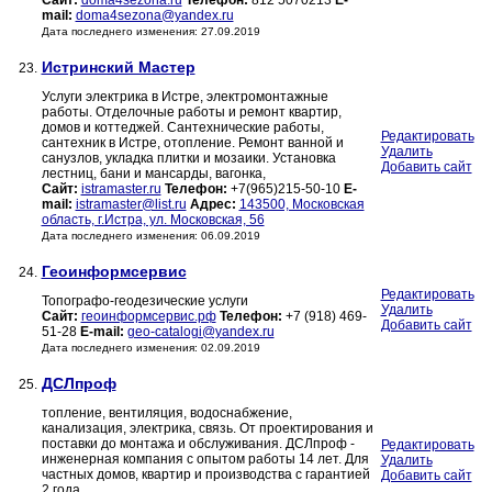
Сайт:
doma4sezona.ru
Телефон:
812 5070213
E-
mail:
doma4sezona@yandex.ru
Дата последнего изменения: 27.09.2019
Истринский Мастер
23.
Услуги электрика в Истре, электромонтажные
работы. Отделочные работы и ремонт квартир,
домов и коттеджей. Сантехнические работы,
Редактировать
сантехник в Истре, отопление. Ремонт ванной и
Удалить
санузлов, укладка плитки и мозаики. Установка
Добавить сайт
лестниц, бани и мансарды, вагонка,
Сайт:
istramaster.ru
Телефон:
+7(965)215-50-10
E-
mail:
istramaster@list.ru
Адрес:
143500, Московская
область, г.Истра, ул. Московская, 56
Дата последнего изменения: 06.09.2019
Геоинформсервис
24.
Редактировать
Топографо-геодезические услуги
Удалить
Сайт:
геоинформсервис.рф
Телефон:
+7 (918) 469-
Добавить сайт
51-28
E-mail:
geo-catalogi@yandex.ru
Дата последнего изменения: 02.09.2019
ДСЛпроф
25.
топление, вентиляция, водоснабжение,
канализация, электрика, связь. От проектирования и
поставки до монтажа и обслуживания. ДСЛпроф -
Редактировать
инженерная компания с опытом работы 14 лет. Для
Удалить
частных домов, квартир и производства с гарантией
Добавить сайт
2 года.