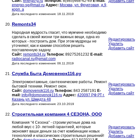
Сайт:
energo-g.ru
Телефон:
8(985)468-42-49
E-mail:
Добавить сайт
energo-sg@mail.ru
Адрес:
Москва, ул. Фруктовая, д.9,
корп. а
Дата последнего изменения: 18.11.2019
Remonts34
20.
Народная мудрость гласит, что мужчине необходимо
сделать в своей жизни три важных вещи, одна из
Редактировать
которых - построить дом. При этом мудрецы не
Удалить
уточняют, как и какими способом решить
Добавить сайт
поставленную задачу.
Сайт:
remonts34.ru
Телефон:
89275261232
E-mail:
radiocanal.ru@gmail.com
Дата последнего изменения: 06.11.2019
Служба Быта Домовенок116.ру
21.
Электромонтажные, сантехнические работы. Ремонт
Редактировать
бытовой техники. Ремонт окон.
Удалить
Сайт:
domovenok116.ru
Телефон:
843 2587191
E-
Добавить сайт
mail:
info@domovenok116.ru
Адрес:
420097 РФ РТ г.
Казань ул. Шмидта 48
Дата последнего изменения: 23.10.2019
Строительная компания 4 СЕЗОНА, ООО
22.
Компания “4 Сезона” - строим уютные дома на
любой вкус с 10- летней гарантией, которые
Редактировать
экономят ваши деньги за счет комбинации новых
Удалить
технологий и классических строительных решений!
Добавить сайт