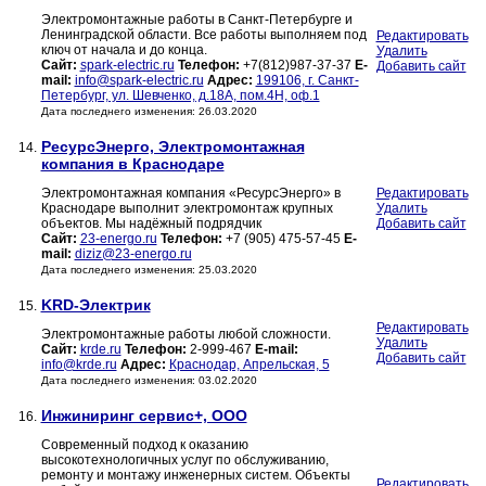
Электромонтажные работы в Санкт-Петербурге и
Ленинградской области. Все работы выполняем под
Редактировать
ключ от начала и до конца.
Удалить
Сайт:
spark-electric.ru
Телефон:
+7(812)987-37-37
E-
Добавить сайт
mail:
info@spark-electric.ru
Адрес:
199106, г. Санкт-
Петербург, ул. Шевченко, д.18А, пом.4Н, оф.1
Дата последнего изменения: 26.03.2020
РесурсЭнерго, Электромонтажная
14.
компания в Краснодаре
Электромонтажная компания «РесурсЭнерго» в
Редактировать
Краснодаре выполнит электромонтаж крупных
Удалить
объектов. Мы надёжный подрядчик
Добавить сайт
Сайт:
23-energo.ru
Телефон:
+7 (905) 475-57-45
E-
mail:
diziz@23-energo.ru
Дата последнего изменения: 25.03.2020
KRD-Электрик
15.
Редактировать
Электромонтажные работы любой сложности.
Удалить
Сайт:
krde.ru
Телефон:
2-999-467
E-mail:
Добавить сайт
info@krde.ru
Адрес:
Краснодар, Апрельская, 5
Дата последнего изменения: 03.02.2020
Инжиниринг сервис+, ООО
16.
Современный подход к оказанию
высокотехнологичных услуг по обслуживанию,
ремонту и монтажу инженерных систем. Объекты
Редактировать