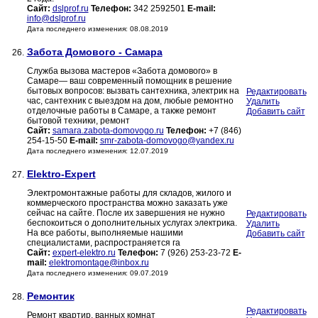
Сайт:
dslprof.ru
Телефон:
342 2592501
E-mail:
info@dslprof.ru
Дата последнего изменения: 08.08.2019
Забота Домового - Самара
26.
Служба вызова мастеров «Забота домового» в
Самаре— ваш современный помощник в решение
бытовых вопросов: вызвать сантехника, электрик на
Редактировать
час, сантехник с выездом на дом, любые ремонтно
Удалить
отделочные работы в Самаре, а также ремонт
Добавить сайт
бытовой техники, ремонт
Сайт:
samara.zabota-domovogo.ru
Телефон:
+7 (846)
254-15-50
E-mail:
smr-zabota-domovogo@yandex.ru
Дата последнего изменения: 12.07.2019
Elektro-Expert
27.
Электромонтажные работы для складов, жилого и
коммерческого пространства можно заказать уже
сейчас на сайте. После их завершения не нужно
Редактировать
беспокоиться о дополнительных услугах электрика.
Удалить
На все работы, выполняемые нашими
Добавить сайт
специалистами, распространяется га
Сайт:
expert-elektro.ru
Телефон:
7 (926) 253-23-72
E-
mail:
elektromontage@inbox.ru
Дата последнего изменения: 09.07.2019
Ремонтик
28.
Редактировать
Ремонт квартир, ванных комнат