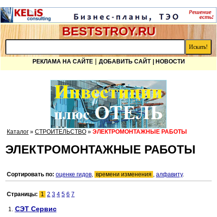
BESTSTROY.RU
|
РЕКЛАМА НА САЙТЕ
ДОБАВИТЬ САЙТ
| НОВОСТИ
Каталог
»
СТРОИТЕЛЬСТВО
»
ЭЛЕКТРОМОНТАЖНЫЕ РАБОТЫ
ЭЛЕКТРОМОНТАЖНЫЕ РАБОТЫ
Сортировать по:
оценке гидов
,
времени изменения
,
алфавиту
.
Страницы:
1
2
3
4
5
6
7
СЭТ Сервис
1.