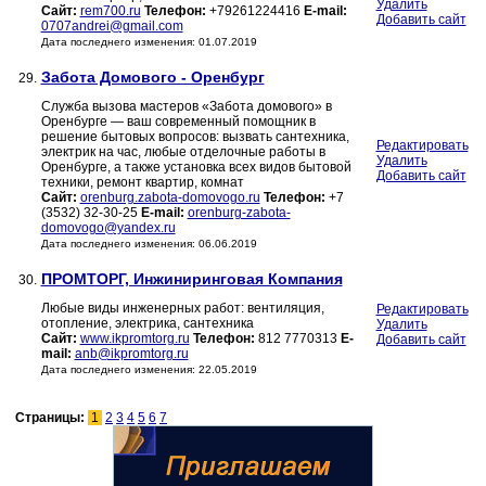
Удалить
Сайт:
rem700.ru
Телефон:
+79261224416
E-mail:
Добавить сайт
0707andrei@gmail.com
Дата последнего изменения: 01.07.2019
Забота Домового - Оренбург
29.
Служба вызова мастеров «Забота домового» в
Оренбурге — ваш современный помощник в
решение бытовых вопросов: вызвать сантехника,
Редактировать
электрик на час, любые отделочные работы в
Удалить
Оренбурге, а также установка всех видов бытовой
Добавить сайт
техники, ремонт квартир, комнат
Сайт:
orenburg.zabota-domovogo.ru
Телефон:
+7
(3532) 32-30-25
E-mail:
orenburg-zabota-
domovogo@yandex.ru
Дата последнего изменения: 06.06.2019
ПРОМТОРГ, Инжиниринговая Компания
30.
Любые виды инженерных работ: вентиляция,
Редактировать
отопление, электрика, сантехника
Удалить
Сайт:
www.ikpromtorg.ru
Телефон:
812 7770313
E-
Добавить сайт
mail:
anb@ikpromtorg.ru
Дата последнего изменения: 22.05.2019
Страницы:
1
2
3
4
5
6
7