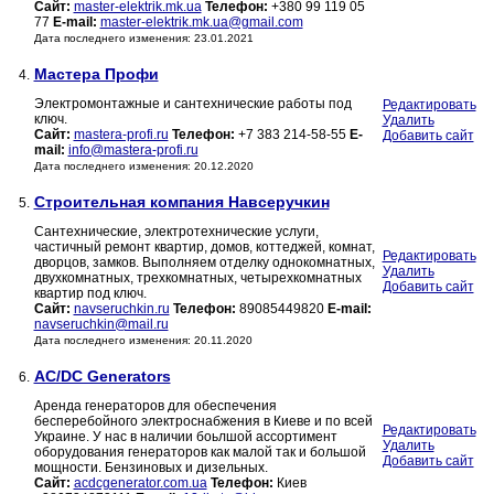
Сайт:
master-elektrik.mk.ua
Телефон:
+380 99 119 05
77
E-mail:
master-elektrik.mk.ua@gmail.com
Дата последнего изменения: 23.01.2021
Мастера Профи
4.
Электромонтажные и сантехнические работы под
Редактировать
ключ.
Удалить
Сайт:
mastera-profi.ru
Телефон:
+7 383 214-58-55
E-
Добавить сайт
mail:
info@mastera-profi.ru
Дата последнего изменения: 20.12.2020
Строительная компания Навсеручкин
5.
Сантехнические, электротехнические услуги,
частичный ремонт квартир, домов, коттеджей, комнат,
Редактировать
дворцов, замков. Выполняем отделку однокомнатных,
Удалить
двухкомнатных, трехкомнатных, четырехкомнатных
Добавить сайт
квартир под ключ.
Сайт:
navseruchkin.ru
Телефон:
89085449820
E-mail:
navseruchkin@mail.ru
Дата последнего изменения: 20.11.2020
AC/DC Generators
6.
Аренда генераторов для обеспечения
бесперебойного электроснабжения в Киеве и по всей
Редактировать
Украине. У нас в наличии боьлшой ассортимент
Удалить
оборудования генераторов как малой так и большой
Добавить сайт
мощности. Бензиновых и дизельных.
Сайт:
acdcgenerator.com.ua
Телефон:
Киев