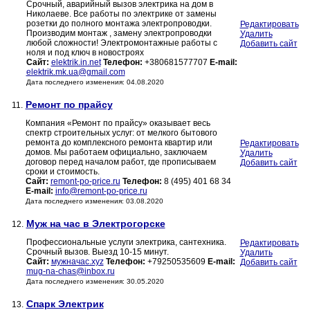
Срочный, аварийный вызов электрика на дом в
Николаеве. Все работы по электрике от замены
розетки до полного монтажа электропроводки.
Редактировать
Производим монтаж , замену электропроводки
Удалить
любой сложности! Электромонтажные работы с
Добавить сайт
ноля и под ключ в новостроях
Сайт:
elektrik.in.net
Телефон:
+380681577707
E-mail:
elektrik.mk.ua@gmail.com
Дата последнего изменения: 04.08.2020
Ремонт по прайсу
11.
Компания «Ремонт по прайсу» оказывает весь
спектр строительных услуг: от мелкого бытового
ремонта до комплексного ремонта квартир или
Редактировать
домов. Мы работаем официально, заключаем
Удалить
договор перед началом работ, где прописываем
Добавить сайт
сроки и стоимость.
Сайт:
remont-po-price.ru
Телефон:
8 (495) 401 68 34
E-mail:
info@remont-po-price.ru
Дата последнего изменения: 03.08.2020
Муж на час в Электрогорске
12.
Профессиональные услуги электрика, сантехника.
Редактировать
Срочный вызов. Выезд 10-15 минут.
Удалить
Сайт:
мужначас.xyz
Телефон:
+79250535609
E-mail:
Добавить сайт
mug-na-chas@inbox.ru
Дата последнего изменения: 30.05.2020
Спарк Электрик
13.