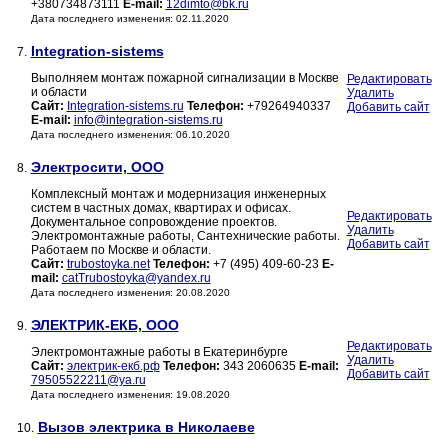
+380734873111
E-mail:
12dimto@bk.ru
Дата последнего изменения: 02.11.2020
Integration-sistems
7.
Выполняем монтаж пожарной сигнализации в Москве
Редактировать
и области
Удалить
Сайт:
Integration-sistems.ru
Телефон:
+79264940337
Добавить сайт
E-mail:
info@integration-sistems.ru
Дата последнего изменения: 06.10.2020
Электросити, ООО
8.
Комплексный монтаж и модернизация инженерных
систем в частных домах, квартирах и офисах.
Редактировать
Документальное сопровождение проектов.
Удалить
Электромонтажные работы, Сантехнические работы.
Добавить сайт
Работаем по Москве и области.
Сайт:
trubostoyka.net
Телефон:
+7 (495) 409-60-23
E-
mail:
catTrubostoyka@yandex.ru
Дата последнего изменения: 20.08.2020
ЭЛЕКТРИК-ЕКБ, ООО
9.
Редактировать
Электромонтажные работы в Екатеринбурге
Удалить
Сайт:
электрик-екб.рф
Телефон:
343 2060635
E-mail:
Добавить сайт
79505522211@ya.ru
Дата последнего изменения: 19.08.2020
Вызов электрика в Николаеве
10.