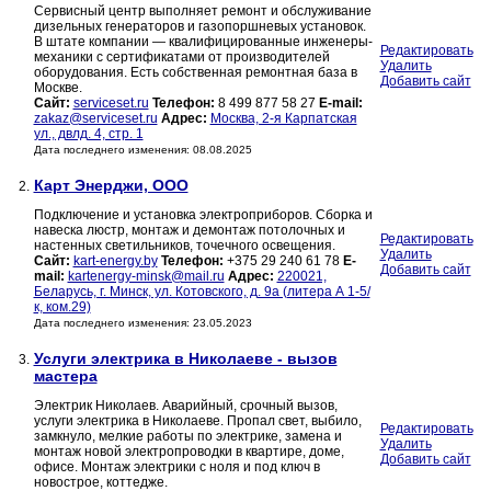
Сервисный центр выполняет ремонт и обслуживание
дизельных генераторов и газопоршневых установок.
В штате компании — квалифицированные инженеры-
Редактировать
механики с сертификатами от производителей
Удалить
оборудования. Есть собственная ремонтная база в
Добавить сайт
Москве.
Сайт:
serviceset.ru
Телефон:
8 499 877 58 27
E-mail:
zakaz@serviceset.ru
Адрес:
Москва, 2-я Карпатская
ул., двлд. 4, стр. 1
Дата последнего изменения: 08.08.2025
Карт Энерджи, ООО
2.
Подключение и установка электроприборов. Сборка и
навеска люстр, монтаж и демонтаж потолочных и
Редактировать
настенных светильников, точечного освещения.
Удалить
Сайт:
kart-energy.by
Телефон:
+375 29 240 61 78
E-
Добавить сайт
mail:
kartenergy-minsk@mail.ru
Адрес:
220021,
Беларусь, г. Минск, ул. Котовского, д. 9а (литера А 1-5/
к, ком.29)
Дата последнего изменения: 23.05.2023
Услуги электрика в Николаеве - вызов
3.
мастера
Электрик Николаев. Аварийный, срочный вызов,
услуги электрика в Николаеве. Пропал свет, выбило,
Редактировать
замкнуло, мелкие работы по электрике, замена и
Удалить
монтаж новой электропроводки в квартире, доме,
Добавить сайт
офисе. Монтаж электрики с ноля и под ключ в
новострое, коттедже.