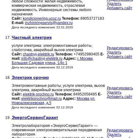
любой сложности: жилая недвижимость,
Удалить
коммерческая недвижимость, отраслевая
Добавить сайт
недвижимость. Инженерные системы любого
назначения
Сайт:
kondicionering.ucoz.ru
Телефон:
89053727183
E-mail:
inzhiniringservis@yandex.ru
Дата последнего изменения: 22.01.2020
Частный электрик
17.
услуги электрика: электромонтажные работы,
Редактировать
слаботочка, аварийный вызов электрика
Удалить
Сайт:
chastnyj-elektrik.ru
Телефон:
+74952980405
E-
Добавить сайт
mail:
info@chastnyj-elektrik.ru
Адрес:
г. Москва,
Большая Садовая улица, 1/4с 1
Дата последнего изменения: 02.12.2019
Электрик срочно
18.
Электромонтажные работы, услуги электрика, вызов
Редактировать
электрика, аварийный вызов электрика
Удалить
Сайт:
elektrik-srochno.ru
Телефон:
84952058485
E-
Добавить сайт
mail:
elektriksrochno@mail.ru
Адрес:
Москва ул.
Новоалексеевская, д.5
Дата последнего изменения: 02.12.2019
ЭнергоСервисГарант
19.
Электролаборатория «ЭнергоСервисГарант» —
современная электроизмерительная передвижная
Редактировать
лаборатория.
Удалить