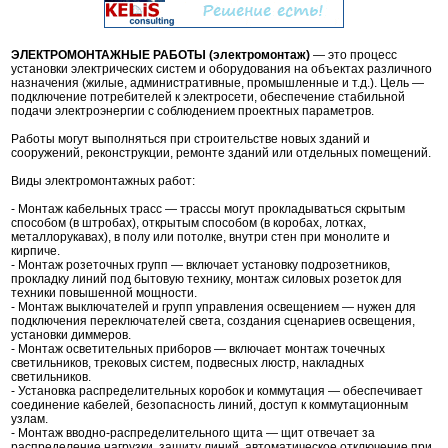
ЭЛЕКТРОМОНТАЖНЫЕ РАБОТЫ (электромонтаж)
— это процесс
установки электрических систем и оборудования на объектах различного
назначения (жилые, административные, промышленные и т.д.). Цель —
подключение потребителей к электросети, обеспечение стабильной
подачи электроэнергии с соблюдением проектных параметров.
Работы могут выполняться при строительстве новых зданий и
сооружений, реконструкции, ремонте зданий или отдельных помещений.
Виды электромонтажных работ:
- Монтаж кабельных трасс — трассы могут прокладываться скрытым
способом (в штробах), открытым способом (в коробах, лотках,
металлорукавах), в полу или потолке, внутри стен при монолите и
кирпиче.
- Монтаж розеточных групп — включает установку подрозетников,
прокладку линий под бытовую технику, монтаж силовых розеток для
техники повышенной мощности.
- Монтаж выключателей и групп управления освещением — нужен для
подключения переключателей света, создания сценариев освещения,
установки диммеров.
- Монтаж осветительных приборов — включает монтаж точечных
светильников, трековых систем, подвесных люстр, накладных
светильников.
- Установка распределительных коробок и коммутация — обеспечивает
соединение кабелей, безопасность линий, доступ к коммутационным
узлам.
- Монтаж вводно-распределительного щита — щит отвечает за
распределение нагрузки, защиту линий, автоматическое отключение при