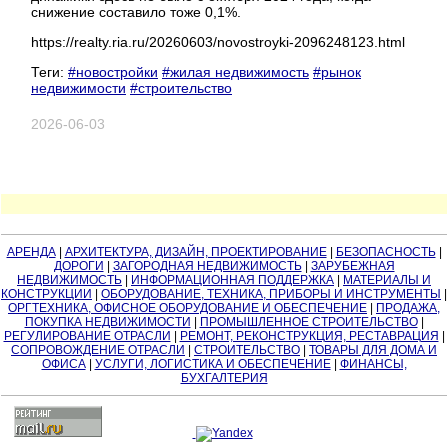
снижение составило тоже 0,1%.
https://realty.ria.ru/20260603/novostroyki-2096248123.html
Теги:
#новостройки
#жилая недвижимость
#рынок
недвижимости
#строительство
2026-06-03
АРЕНДА
|
АРХИТЕКТУРА, ДИЗАЙН, ПРОЕКТИРОВАНИЕ
|
БЕЗОПАСНОСТЬ
|
ДОРОГИ
|
ЗАГОРОДНАЯ НЕДВИЖИМОСТЬ
|
ЗАРУБЕЖНАЯ
НЕДВИЖИМОСТЬ
|
ИНФОРМАЦИОННАЯ ПОДДЕРЖКА
|
МАТЕРИАЛЫ И
КОНСТРУКЦИИ
|
ОБОРУДОВАНИЕ, ТЕХНИКА, ПРИБОРЫ И ИНСТРУМЕНТЫ
|
ОРГТЕХНИКА, ОФИСНОЕ ОБОРУДОВАНИЕ И ОБЕСПЕЧЕНИЕ
|
ПРОДАЖА,
ПОКУПКА НЕДВИЖИМОСТИ
|
ПРОМЫШЛЕННОЕ СТРОИТЕЛЬСТВО
|
РЕГУЛИРОВАНИЕ ОТРАСЛИ
|
РЕМОНТ, РЕКОНСТРУКЦИЯ, РЕСТАВРАЦИЯ
|
СОПРОВОЖДЕНИЕ ОТРАСЛИ
|
СТРОИТЕЛЬСТВО
|
ТОВАРЫ ДЛЯ ДОМА И
ОФИСА
|
УСЛУГИ, ЛОГИСТИКА И ОБЕСПЕЧЕНИЕ
|
ФИНАНСЫ,
БУХГАЛТЕРИЯ