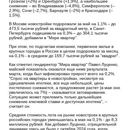
Грозном (+2%) и Оренбурге (+1,9%), а наибольшее
снижение – во Владикавказе (–4,8%), Симферополе (–
2,9%), Сочи (–2,7%), Барнауле (–2%) и Краснодаре (–
1,5%).
В Москве новостройки подорожали за май на 1,1% – до
473,5 тысячи рублей за квадратный метр, в Санкт-
Петербурге подешевели на 0,3% – до 304,1 тысячи
рублей, добавили в "Мире квартир".
При этом, по подсчетам компании, первичное жилье в
крупных городах в России в целом подорожало за месяц
на 0,1% - в среднем до 159,7 тысячи рублей за "квадрат".
Как отметил гендиректор "Мира квартир" Павел Луценко,
майский показатель оказался еще ниже результата
марта, когда был зафиксирован прирост всего на 0,2%.
"Спрос на квартиры в новостройках, несмотря на
удешевление ипотеки, все еще небольшой, цены
постепенно снижаются, а предложение растет (в мае оно
увеличилось на 7%) – сказывается затоваривание.
Ситуацию может преломить только дальнейшее
снижение ключевой ставки и доступная ипотека", –
считает он.
Средняя стоимость лота на рынке новостроек в крупных
российских городах уменьшилась в мае на 0,1% - до 8,3
миллиона рублей. Как добавил Луценко, отрицательной
динамики здесь не было с октября 2024 года, когда