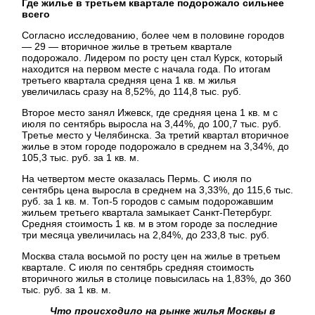
Где жилье в третьем квартале подорожало сильнее
всего
Согласно исследованию, более чем в половине городов
— 29 — вторичное жилье в третьем квартале
подорожало. Лидером по росту цен стал Курск, который
находится на первом месте с начала года. По итогам
третьего квартала средняя цена 1 кв. м жилья
увеличилась сразу на 8,52%, до 114,8 тыс. руб.
Второе место занял Ижевск, где средняя цена 1 кв. м с
июля по сентябрь выросла на 3,44%, до 100,7 тыс. руб.
Третье место у Челябинска. За третий квартал вторичное
жилье в этом городе подорожало в среднем на 3,34%, до
105,3 тыс. руб. за 1 кв. м.
На четвертом месте оказалась Пермь. С июля по
сентябрь цена выросла в среднем на 3,33%, до 115,6 тыс.
руб. за 1 кв. м. Топ-5 городов с самым подорожавшим
жильем третьего квартала замыкает Санкт-Петербург.
Средняя стоимость 1 кв. м в этом городе за последние
три месяца увеличилась на 2,84%, до 233,8 тыс. руб.
Москва стала восьмой по росту цен на жилье в третьем
квартале. С июля по сентябрь средняя стоимость
вторичного жилья в столице повысилась на 1,83%, до 360
тыс. руб. за 1 кв. м.
Что происходило на рынке жилья Москвы в