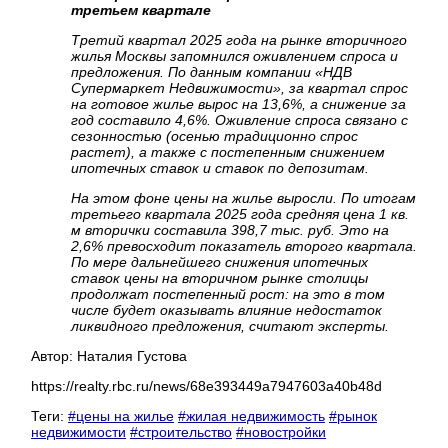
третьем квартале
Третий квартал 2025 года на рынке вторичного
жилья Москвы запомнился оживлением спроса и
предложения. По данным компании «НДВ
Супермаркет Недвижимости», за квартал спрос
на готовое жилье вырос на 13,6%, а снижение за
год составило 4,6%. Оживление спроса связано с
сезонностью (осенью традиционно спрос
растет), а также с постепенным снижением
ипотечных ставок и ставок по депозитам.
На этом фоне цены на жилье выросли. По итогам
третьего квартала 2025 года средняя цена 1 кв.
м вторички составила 398,7 тыс. руб. Это на
2,6% превосходит показатель второго квартала.
По мере дальнейшего снижения ипотечных
ставок цены на вторичном рынке столицы
продолжат постепенный рост: на это в том
числе будет оказывать влияние недостаток
ликвидного предложения, считают эксперты.
Автор: Наталия Густова
https://realty.rbc.ru/news/68e393449a7947603a40b48d
Теги:
#цены на жилье
#жилая недвижимость
#рынок
недвижимости
#строительство
#новостройки