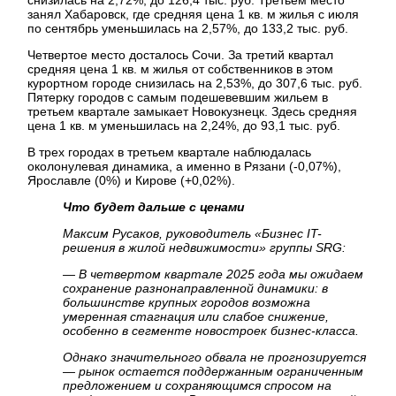
снизилась на 2,72%, до 126,4 тыс. руб. Третьем место
занял Хабаровск, где средняя цена 1 кв. м жилья с июля
по сентябрь уменьшилась на 2,57%, до 133,2 тыс. руб.
Четвертое место досталось Сочи. За третий квартал
средняя цена 1 кв. м жилья от собственников в этом
курортном городе снизилась на 2,53%, до 307,6 тыс. руб.
Пятерку городов с самым подешевевшим жильем в
третьем квартале замыкает Новокузнецк. Здесь средняя
цена 1 кв. м уменьшилась на 2,24%, до 93,1 тыс. руб.
В трех городах в третьем квартале наблюдалась
околонулевая динамика, а именно в Рязани (-0,07%),
Ярославле (0%) и Кирове (+0,02%).
Что будет дальше с ценами
Максим Русаков, руководитель «Бизнес IT-
решения в жилой недвижимости» группы SRG:
— В четвертом квартале 2025 года мы ожидаем
сохранение разнонаправленной динамики: в
большинстве крупных городов возможна
умеренная стагнация или слабое снижение,
особенно в сегменте новостроек бизнес-класса.
Однако значительного обвала не прогнозируется
— рынок остается поддержанным ограниченным
предложением и сохраняющимся спросом на