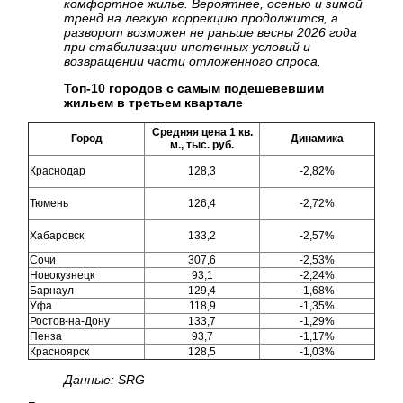
комфортное жилье. Вероятнее, осенью и зимой
тренд на легкую коррекцию продолжится, а
разворот возможен не раньше весны 2026 года
при стабилизации ипотечных условий и
возвращении части отложенного спроса.
Топ-10 городов с самым подешевевшим
жильем в третьем квартале
Средняя цена 1 кв.
Город
Динамика
м., тыс. руб.
Краснодар
128,3
-2,82%
Тюмень
126,4
-2,72%
Хабаровск
133,2
-2,57%
Сочи
307,6
-2,53%
Новокузнецк
93,1
-2,24%
Барнаул
129,4
-1,68%
Уфа
118,9
-1,35%
Ростов-на-Дону
133,7
-1,29%
Пенза
93,7
-1,17%
Красноярск
128,5
-1,03%
Данные: SRG