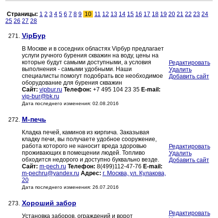
Страницы:
1
2
3
4
5
6
7
8
9
10
11
12
13
14
15
16
17
18
19
20
21
22
23
24
25
26
27
28
VipБур
271.
В Москве и в соседних областях Vipбур предлагает
услуги ручного бурения скважин на воду, цены на
которые будут самыми доступными, а условия
Редактировать
выполнения - самыми удобными. Наши
Удалить
специалисты помогут подобрать все необходимое
Добавить сайт
оборудование для бурения скважин
Сайт:
vipbur.ru
Телефон:
+7 495 104 23 35
E-mail:
vip-bur@bk.ru
Дата последнего изменения: 02.08.2016
М-печь
272.
Кладка печей, каминов из кирпича. Заказывая
кладку печи, вы получаете удобное сооружение,
работа которого не наносит вреда здоровью
Редактировать
проживающих в помещении людей. Топливо
Удалить
обходится недорого и доступно буквально везде.
Добавить сайт
Сайт:
m-pech.ru
Телефон:
8(499)112-47-76
E-mail:
m-pechru@yandex.ru
Адрес:
г. Москва, ул. Кулакова,
20
Дата последнего изменения: 26.07.2016
Хороший забор
273.
Редактировать
Установка заборов, ограждений и ворот