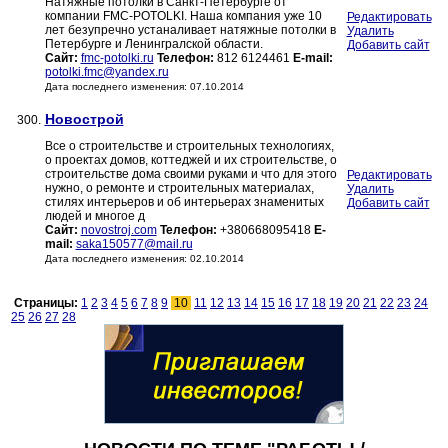
Натяжные потолки в Санкт-Петербурге от
компании FMC-POTOLKI. Наша компания уже 10
Редактировать
лет безупречно устаналивает натяжные потолки в
Удалить
Петербурге и Ленингралской области.
Добавить сайт
Сайт:
fmc-potolki.ru
Телефон:
812 6124461
E-mail:
potolki.fmc@yandex.ru
Дата последнего изменения: 07.10.2014
Новострой
300.
Все о строительстве и строительных технологиях,
о проектах домов, коттеджей и их строительстве, о
строительстве дома своими руками и что для этого
Редактировать
нужно, о ремонте и строительных материалах,
Удалить
стилях интерьеров и об интерьерах знаменитых
Добавить сайт
людей и многое д
Сайт:
novostroj.com
Телефон:
+380668095418
E-
mail:
saka150577@mail.ru
Дата последнего изменения: 02.10.2014
Страницы:
1
2
3
4
5
6
7
8
9
10
11
12
13
14
15
16
17
18
19
20
21
22
23
24
25
26
27
28