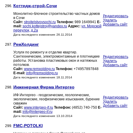
Коттедж-строй-Сочи
296.
Монолитно-блочное строительство частных домов
Редактировать
в Сочи
Удалить
Сайт:
stroitelstvovsochi.ru
Телефон:
989 1649941
E-
Добавить сайт
mail:
sochi.kottejstroj@yandex.ru
Адрес:
ул. Морской
переулок, д.2а
Дата последнего изменения: 26.11.2014
РемХолдинг
297.
Услуги по ремонту и отделке квартир.
Сантехнические, электромонтажные и плотницкие
Редактировать
работы. Установка пластиковых окон и натяжных
Удалить
потолков.
Добавить сайт
Сайт:
www.remxolding.ru
Телефон:
+74957897848
E-mail:
info@remxolding.ru
Дата последнего изменения: 18.11.2014
Инженерная Фирма Интергео
298.
ИФ Интергео - геодезические, геологические,
Редактировать
экологические, геофизические изыскания, бурение
Удалить
скважин
Добавить сайт
Сайт:
www.intergeo-if.ru
Телефон:
(4852) 740-750
E-
mail:
info@intergeo-if.ru
Дата последнего изменения: 13.10.2014
FMC-POTOLKI
299.