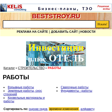
BESTSTROY.RU
|
РЕКЛАМА НА САЙТЕ
ДОБАВИТЬ САЙТ
| НОВОСТИ
Каталог
»
СТРОИТЕЛЬСТВО
»
РАБОТЫ
РАБОТЫ
Взрывные работы
Сварочные работы
Земляные работы, снос
Фундаменты - работы
строений
Кровельные материалы и
работы
Сортировать по:
оценке гидов
,
времени изменения
,
алфавиту
.