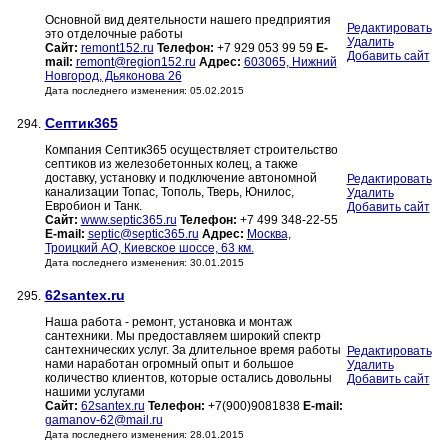
Основной вид деятельности нашего предприятия
Редактировать
это отделочные работы
Удалить
Сайт:
remont152.ru
Телефон:
+7 929 053 99 59
E-
Добавить сайт
mail:
remont@region152.ru
Адрес:
603065, Нижний
Новгород, Дьяконова 26
Дата последнего изменения: 05.02.2015
Септик365
294.
Компания Септик365 осуществляет строительство
септиков из железобетонных колец, а также
доставку, установку и подключение автономной
Редактировать
канализации Топас, Тополь, Тверь, Юнилос,
Удалить
Евробион и Танк.
Добавить сайт
Сайт:
www.septic365.ru
Телефон:
+7 499 348-22-55
E-mail:
septic@septic365.ru
Адрес:
Москва,
Троицкий АО, Киевское шоссе, 63 км.
Дата последнего изменения: 30.01.2015
62santex.ru
295.
Наша работа - ремонт, установка и монтаж
сантехники. Мы предоставляем широкий спектр
сантехнических услуг. За длительное время работы
Редактировать
нами наработан огромный опыт и большое
Удалить
количество клиентов, которые остались довольны
Добавить сайт
нашими услугами
Сайт:
62santex.ru
Телефон:
+7(900)9081838
E-mail:
gamanov-62@mail.ru
Дата последнего изменения: 28.01.2015