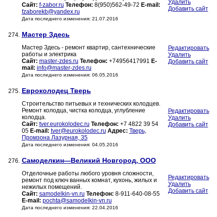
Удалить
Сайт:
f-zabor.ru
Телефон:
8(950)562-49-72
E-mail:
Добавить сайт
fzaborekb@yandex.ru
Дата последнего изменения: 21.07.2016
Мастер Здесь
274.
Мастер Здесь - ремонт квартир, сантехнические
Редактировать
работы и электрика
Удалить
Сайт:
master-zdes.ru
Телефон:
+74956417991
E-
Добавить сайт
mail:
info@master-zdes.ru
Дата последнего изменения: 06.05.2016
Евроколодец Тверь
275.
Строительство питьевых и технических колодцев.
Ремонт колодца, чистка колодца, углубление
Редактировать
колодца.
Удалить
Сайт:
tver.eurokolodec.ru
Телефон:
+7 4822 39 54
Добавить сайт
05
E-mail:
tver@eurokolodec.ru
Адрес:
Тверь,
Промзона Лазурная, 35
Дата последнего изменения: 04.05.2016
Самоделкин—Великий Новгород, ООО
276.
Отделочные работы любого уровня сложности,
Редактировать
ремонт под ключ ванных комнат, кухонь, жилых и
Удалить
нежилых помещений.
Добавить сайт
Сайт:
samodelkin-vn.ru
Телефон:
8-911-640-08-55
E-mail:
pochta@samodelkin-vn.ru
Дата последнего изменения: 22.04.2016