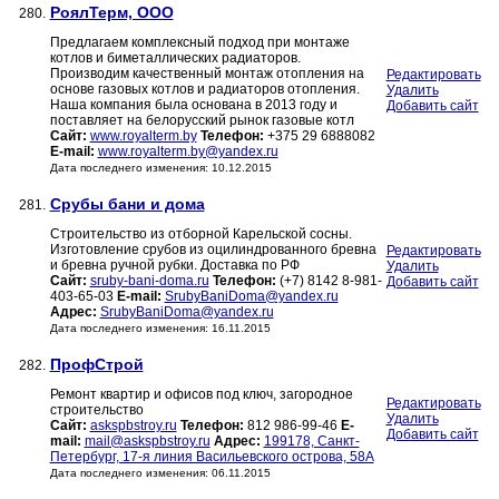
РоялТерм, ООО
280.
Предлагаем комплексный подход при монтаже
котлов и биметаллических радиаторов.
Производим качественный монтаж отопления на
Редактировать
основе газовых котлов и радиаторов отопления.
Удалить
Наша компания была основана в 2013 году и
Добавить сайт
поставляет на белорусский рынок газовые котл
Сайт:
www.royalterm.by
Телефон:
+375 29 6888082
E-mail:
www.royalterm.by@yandex.ru
Дата последнего изменения: 10.12.2015
Срубы бани и дома
281.
Строительство из отборной Карельской сосны.
Изготовление срубов из оцилиндрованного бревна
Редактировать
и бревна ручной рубки. Доставка по РФ
Удалить
Сайт:
sruby-bani-doma.ru
Телефон:
(+7) 8142 8-981-
Добавить сайт
403-65-03
E-mail:
SrubyBaniDoma@yandex.ru
Адрес:
SrubyBaniDoma@yandex.ru
Дата последнего изменения: 16.11.2015
ПрофСтрой
282.
Ремонт квартир и офисов под ключ, загородное
Редактировать
строительство
Удалить
Сайт:
askspbstroy.ru
Телефон:
812 986-99-46
E-
Добавить сайт
mail:
mail@askspbstroy.ru
Адрес:
199178, Санкт-
Петербург, 17-я линия Васильевского острова, 58А
Дата последнего изменения: 06.11.2015