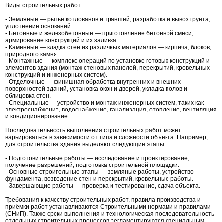
Виды строительных работ:
- Земляные — рытьё котлованов и траншей, разработка и вывоз грунта,
уплотнение оснований.
- Бетонные и железобетонные — приготовление бетонной смеси,
армирование конструкций и их заливка.
- Каменные — кладка стен из различных материалов — кирпича, блоков,
природного камня.
- Монтажные — комплекс операций по установке готовых конструкций и
элементов здания (монтаж стеновых панелей, перекрытий, кровельных
конструкций и инженерных систем).
- Отделочные — финишная обработка внутренних и внешних
поверхностей зданий, установка окон и дверей, укладка полов и
облицовка стен.
- Специальные — устройство и монтаж инженерных систем, таких как
электроснабжение, водоснабжение, канализация, отопление, вентиляция
и кондиционирование.
Последовательность выполнения строительных работ может
варьироваться в зависимости от типа и сложности объекта. Например,
для строительства здания выделяют следующие этапы:
- Подготовительные работы — исследование и проектирование,
получение разрешений, подготовка строительной площадки.
- Основные строительные этапы — земляные работы, устройство
фундамента, возведение стен и перекрытий, кровельные работы.
- Завершающие работы — проверка и тестирование, сдача объекта.
Требования к качеству строительных работ, правила производства и
приёмки работ устанавливаются Строительными нормами и правилами
(СНиП). Также сроки выполнения и технологическая последовательность
отдельных строительных процессов регламентируются специальным