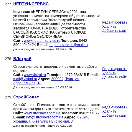
НЕПТУН-СЕРВИС
277.
Компания «НЕПТУН-СЕРВИС» с 2001 года
успешно занимается коммерческой деятельностью
на всей территории Волгоградской области.
Редактировать
Основными направлениями деятельности
Удалить
являются: ОЧИСТКА ВОДЫ; строительство
Добавить сайт
БАССЕЙНОВ; ОЧИСТКА бытовых СТОКОВ;
СЕРВИСНОЕ ОБСЛУЖИВАН
Сайт:
www.neptun-service.ru
Телефон:
8442
89044042424
E-mail:
neptun-service@mail.ru
Дата последнего изменения: 01.04.2016
ВЛстрой
278.
Строительные, отделочные и ремонтные работы
Редактировать
под ключ
Удалить
Сайт:
www.vlstroi.ru
Телефон:
4872 384815
E-mail:
Добавить сайт
mail@vlstroi.ru
Адрес:
300002, Тула, ул.
Арсенальная, 18
Дата последнего изменения: 16.03.2016
СтройCовет
279.
СтройCовет - Помощь в ремонте советами, а также
Редактировать
практически для тех кто затеял это не легкое дело.
Удалить
Сайт:
www.stroisovet.com.ua
Телефон:
0503577377
Добавить сайт
E-mail:
info@stroisovet.com.ua
Адрес:
02094,
Украина, г. Киев улица Вискозная, 3
Дата последнего изменения: 02.02.2016