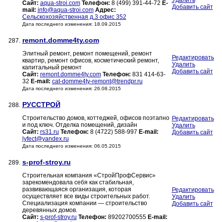
Удалить
Сайт:
aqua-stroi.com
Телефон:
8 (499) 391-44-72
E-
Добавить сайт
mail:
info@aqua-stroi.com
Адрес:
Сельскохозяйственная д.3 офис 352
Дата последнего изменения: 18.09.2015
remont.domme4ty.com
287.
Элитный ремонт, ремонт помещений, ремонт
Редактировать
квартир, ремонт офисов, косметический ремонт,
Удалить
капитальный ремонт
Добавить сайт
Сайт:
remont.domme4ty.com
Телефон:
831 414-63-
32
E-mail:
cat-domme4ty-remont@trendpr.ru
Дата последнего изменения: 26.08.2015
РУССТРОЙ
288.
Строительство домов, коттеджей, офисов поэтапно
Редактировать
и под ключ. Отделка помещений, дизайн
Удалить
Сайт:
rs31.ru
Телефон:
8 (4722) 588-997
E-mail:
Добавить сайт
lyfect@yandex.ru
Дата последнего изменения: 06.05.2015
s-prof-stroy.ru
289.
Строительная компания «СтройПрофСервис»
зарекомендовала себя как стабильная,
развивающаяся организация, которая
Редактировать
осуществляет все виды строительных работ.
Удалить
Специализация компании — строительство
Добавить сайт
деревянных домов.
Сайт:
s-prof-stroy.ru
Телефон:
89202700555
E-mail: