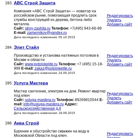
ABC Строй Защита
283.
Компания «АВС Строй Защита» — новатор на
российском рынке, помогающая продлить срок
Редактировать
службы конструкций из дерева, бетона либо
Удалить
металла.
Добавить сайт
Сайт:
stroy-zashita.ru
Телефон:
+7(495) 943-66-99
E-mail:
zamernikov@yandex.ru
Дата последнего изменения: 05.10.2015
Элит Стайл
284.
Производство и установка натяжных потолков в
Редактировать
Москве и области
Удалить
Сайт:
www.potolokelite.ru
Телефон:
+7 (495) 15-18-
Добавить сайт
999
E-mail:
zakaz@potolokelite.ru
Дата последнего изменения: 24.09.2015
Услуга Мастера
285.
Мастер сантехник, электрик на дом. Ремонт квартир
Редактировать
под ключ
Удалить
Сайт:
usluga-mastera.ru
Телефон:
89269810544
E-
Добавить сайт
mail:
info@usluga-mastera.ru
Адрес:
Сельскохозяйственная д.4
Дата последнего изменения: 18.09.2015
Аква Строй
286.
Бурение и обустройство скважин на воду в
Редактировать
Московской Области под ключ.