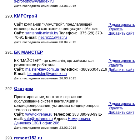
s-prof-stroy@yandex.ru
Дата последнего изменения: 23.04.2015
КМРСтрой
290.
Сайт компании "КМРСтрой", предлагающей
Редактировать
инженерные и сантехнические услуги в Минске
Удалить
Сайт:
santehnik-minsk.by
Телефон:
+375 (29) 370-
Добавить сайт
70-91
E-mail:
necro111@list.ru
Дата последнего изменения: 08.04.2015
БК МАЙСТЕР
291.
БК "МАЙСТЕР" - це компанія, що займається
Редактировать
ремонтними роботами
Удалить
Сайт:
maister-kiev.com.ua
Телефон:
+380963043219
Добавить сайт
E-mail:
bk-maister@yandex.ua
Дата последнего изменения: 26.03.2015
Окстрим
292.
Проектирование, монтаж и сервисное
обслуживание систем вентиляции и
Редактировать
кондиционирования, установка кондиционеров,
Удалить
тепловых завес.
Добавить сайт
Сайт:
www.oxtreme.ru
Телефон:
383 380-98-99
E-
mail:
sale@oxtreme.ru
Адрес:
Немировича-
Данченко 130/1 офис 206
Дата последнего изменения: 23.03.2015
remont152.ru
293.