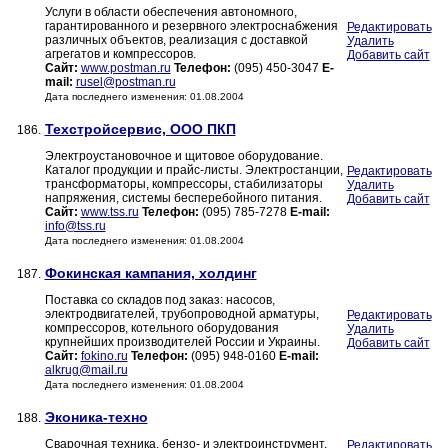
Услуги в области обеспечения автономного,
гарантированного и резервного электроснабжения
Редактировать
различных объектов, реализация с доставкой
Удалить
агрегатов и компрессоров.
Добавить сайт
Сайт:
www.postman.ru
Телефон:
(095) 450-3047
E-
mail:
rusel@postman.ru
Дата последнего изменения: 01.08.2004
Техстройсервис, ООО ПКП
186.
Электроустановочное и щитовое оборудование.
Каталог продукции и прайс-листы. Электростанции,
Редактировать
трансформаторы, компрессоры, стабилизаторы
Удалить
напряжения, системы бесперебойного питания.
Добавить сайт
Сайт:
www.tss.ru
Телефон:
(095) 785-7278
E-mail:
info@tss.ru
Дата последнего изменения: 01.08.2004
Фокинская кампания, холдинг
187.
Поставка со складов под заказ: насосов,
электродвигателей, трубопроводной арматуры,
Редактировать
компрессоров, котельного оборудования
Удалить
крупнейших производителей России и Украины.
Добавить сайт
Сайт:
fokino.ru
Телефон:
(095) 948-0160
E-mail:
alkrug@mail.ru
Дата последнего изменения: 01.08.2004
Эконика-техно
188.
Сварочная техника, бензо- и электроинструмент,
Редактировать