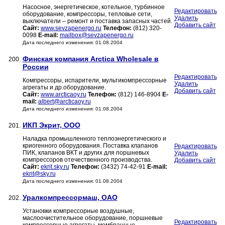
Насосное, энергетическое, котельное, турбинное
Редактировать
оборудование, компрессоры, тепловые сети,
Удалить
выключатели – ремонт и поставка запасных частей.
Добавить сайт
Сайт:
www.sevzapenergo.ru
Телефон:
(812) 320-
0098
E-mail:
mailbox@sevzapenergo.ru
Дата последнего изменения: 01.08.2004
Финская компания Arctica Wholesale в
200.
России
Редактировать
Компрессоры, испарители, мультикомпрессорные
Удалить
агрегаты и др.оборудование.
Добавить сайт
Сайт:
www.arcticaoy.ru
Телефон:
(812) 146-8904
E-
mail:
albert@arcticaoy.ru
Дата последнего изменения: 01.08.2004
ИКП Экрит, ООО
201.
Наладка промышленного теплоэнергетического и
криогенного оборудования. Поставка клапанов
Редактировать
ПИК, клапанов ВКТ и других для поршневых
Удалить
компрессоров отечественного производства.
Добавить сайт
Сайт:
ekrit.sky.ru
Телефон:
(3432) 74-42-91
E-mail:
ekrit@sky.ru
Дата последнего изменения: 01.08.2004
Уралкомпрессормаш, ОАО
202.
Установки компрессорные воздушные,
маслоочистительное оборудование, поршневые
Редактировать