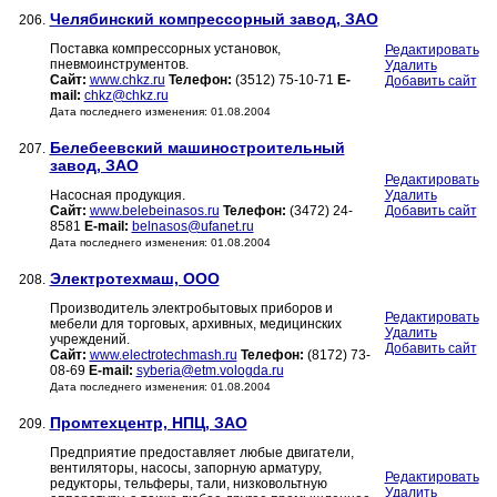
Челябинский компрессорный завод, ЗАО
206.
Поставка компрессорных установок,
Редактировать
пневмоинструментов.
Удалить
Сайт:
www.chkz.ru
Телефон:
(3512) 75-10-71
E-
Добавить сайт
mail:
chkz@chkz.ru
Дата последнего изменения: 01.08.2004
Белебеевский машиностроительный
207.
завод, ЗАО
Редактировать
Насосная продукция.
Удалить
Сайт:
www.belebeinasos.ru
Телефон:
(3472) 24-
Добавить сайт
8581
E-mail:
belnasos@ufanet.ru
Дата последнего изменения: 01.08.2004
Электротехмаш, ООО
208.
Производитель электробытовых приборов и
Редактировать
мебели для торговых, архивных, медицинских
Удалить
учреждений.
Добавить сайт
Сайт:
www.electrotechmash.ru
Телефон:
(8172) 73-
08-69
E-mail:
syberia@etm.vologda.ru
Дата последнего изменения: 01.08.2004
Промтехцентр, НПЦ, ЗАО
209.
Предприятие предоставляет любые двигатели,
вентиляторы, насосы, запорную арматуру,
Редактировать
редукторы, тельферы, тали, низковольтную
Удалить