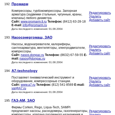
Промарм
192.
Компрессоры, турбокомпрессоры. Запорная
Редактировать
арматура (задвижки стальные, чугунные, краны,
Удалить
клапаны) любого диаметра.
Добавить сайт
Сайт:
www.promarm.tl.ru
Телефон:
(8412) 63-28-18
E-mail:
info@promarm.ru
Дата последнего изменения: 01.08.2004
Насосэнергомаш, ЗАО
193.
Насосы, водонагреватели, калориферы,
Редактировать
сантехарматура, вентиляторы, электродвигатели,
Удалить
компрессоры.
Добавить сайт
Сайт:
nasos.donpac.ru
Телефон:
(8632) 67-59-55
E-
mail:
nasos@donpac.ru
Дата последнего изменения: 01.08.2004
A7-technology
194.
Поставляет пневматический инструмент и
Редактировать
оборудование, компрессорные станции.
Удалить
Сайт:
www.a7.ru
Телефон:
(812) 541-8569
E-mail:
Добавить сайт
val@A7.ru
Дата последнего изменения: 01.08.2004
ГАЗ-АМ, ЗАО
195.
Фирмы Corken, Rego, Liqua-Tech, SAMPI
предлагают насосы, расходомеры, газогенераторы,
Редактировать
компрессоры, клапана различного назначения и
Удалить