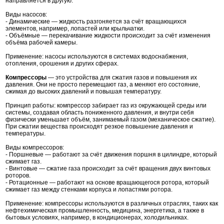
направляется в другую.
Виды насосов:
- Динамические — жидкость разгоняется за счёт вращающихся
элементов, например, лопастей или крыльчатки.
- Объёмные — перекачивание жидкости происходит за счёт изменения
объёма рабочей камеры.
Применение: насосы используются в системах водоснабжения,
отопления, орошения и других сферах.
Компрессоры
— это устройства для сжатия газов и повышения их
давления. Они не просто перемещают газ, а меняют его состояние,
сжимая до высоких давлений и повышая температуру.
Принцип работы: компрессор забирает газ из окружающей среды или
системы, создавая область пониженного давления, и внутри себя
физически уменьшает объём, занимаемый газом (механическое сжатие).
При сжатии вещества происходят резкое повышение давления и
температуры.
Виды компрессоров:
- Поршневые — работают за счёт движения поршня в цилиндре, который
сжимает газ.
- Винтовые — сжатие газа происходит за счёт вращения двух винтовых
роторов.
- Ротационные — работают на основе вращающегося ротора, который
сжимает газ между стенками корпуса и лопастями ротора.
Применение: компрессоры используются в различных отраслях, таких как
нефтехимическая промышленность, медицина, энергетика, а также в
бытовых условиях, например, в кондиционерах, холодильниках.