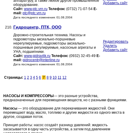
аппаратуру, а также любое другое промышленное
Добавить сайт
оборудование.
Сайт:
www.ptc.vrn.ru
Телефон:
(0732) 71-07-54
E-
mail:
ptc@ptc.vrn.ru
Дата последнего изменения: 01.08.2004
Гидроцентр, ПТК, ООО
210.
Дорожно-строительная техника. Насосы и
гидромоторы аксиально-поршневые
Редактировать
нерегулируемые, гидромоторы аксиально-
Удалить
поршневые регулируемые, насосные агрегаты и
Добавить сайт
УНА, подшипники.
Сайт:
www.gidravlik.ru
Телефон:
(0932) 32-45-49
E-
mail:
gidrocentr@interline.ru
Дата последнего изменения: 01.08.2004
Страницы:
1
2
3
4
5
6
7
8
9
10
11
12
НАСОСЫ И КОМПРЕССОРЫ
— это разные устройства,
предназначенные для перемещения веществ, но с разными функциями.
Насосы
— это оборудование для перекачивания жидкостей. Они
перемещают воду, масло, топливо и другие жидкости из одного места в
другое, создавая поток.
Принцип работы: насос создаёт разницу давлений: жидкость
засасывается в одну часть устройства, а затем под давлением