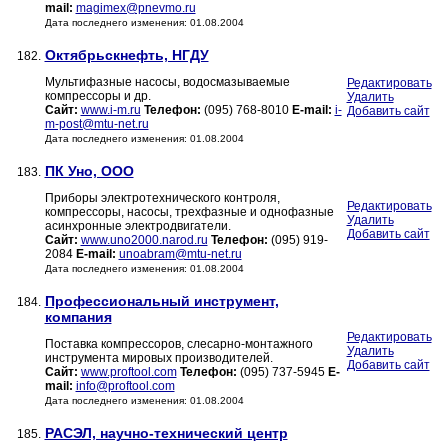
mail:
magimex@pnevmo.ru
Дата последнего изменения: 01.08.2004
Октябрьскнефть, НГДУ
182.
Мультифазные насосы, водосмазываемые
Редактировать
компрессоры и др.
Удалить
Сайт:
www.i-m.ru
Телефон:
(095) 768-8010
E-mail:
i-
Добавить сайт
m-post@mtu-net.ru
Дата последнего изменения: 01.08.2004
ПК Уно, ООО
183.
Приборы электротехнического контроля,
Редактировать
компрессоры, насосы, трехфазные и однофазные
Удалить
асинхронные электродвигатели.
Добавить сайт
Сайт:
www.uno2000.narod.ru
Телефон:
(095) 919-
2084
E-mail:
unoabram@mtu-net.ru
Дата последнего изменения: 01.08.2004
Профессиональный инструмент,
184.
компания
Редактировать
Поставка компрессоров, слесарно-монтажного
Удалить
инструмента мировых производителей.
Добавить сайт
Сайт:
www.proftool.com
Телефон:
(095) 737-5945
E-
mail:
info@proftool.com
Дата последнего изменения: 01.08.2004
РАСЭЛ, научно-технический центр
185.