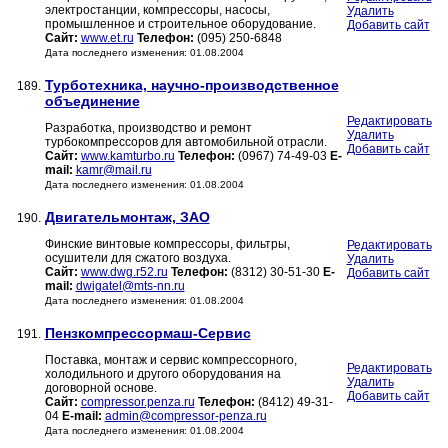
электростанции, компрессоры, насосы,
Удалить
промышленное и строительное оборудование.
Добавить сайт
Сайт:
www.et.ru
Телефон:
(095) 250-6848
Дата последнего изменения: 01.08.2004
Турботехника, научно-производственное
189.
объединение
Редактировать
Разработка, производство и ремонт
Удалить
турбокомпрессоров для автомобильной отрасли.
Добавить сайт
Сайт:
www.kamturbo.ru
Телефон:
(0967) 74-49-03
E-
mail:
kamr@mail.ru
Дата последнего изменения: 01.08.2004
Двигательмонтаж, ЗАО
190.
Финские винтовые компрессоры, фильтры,
Редактировать
осушители для сжатого воздуха.
Удалить
Сайт:
www.dwg.r52.ru
Телефон:
(8312) 30-51-30
E-
Добавить сайт
mail:
dwigatel@mts-nn.ru
Дата последнего изменения: 01.08.2004
Пензкомпрессормаш-Сервис
191.
Поставка, монтаж и сервис компрессорного,
Редактировать
холодильного и другого оборудования на
Удалить
договорной основе.
Добавить сайт
Сайт:
compressor.penza.ru
Телефон:
(8412) 49-31-
04
E-mail:
admin@compressor-penza.ru
Дата последнего изменения: 01.08.2004