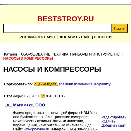
BESTSTROY.RU
|
РЕКЛАМА НА САЙТЕ
ДОБАВИТЬ САЙТ
| НОВОСТИ
Каталог
»
ОБОРУДОВАНИЕ, ТЕХНИКА, ПРИБОРЫ И ИНСТРУМЕНТЫ
»
НАСОСЫ И КОМПРЕССОРЫ
НАСОСЫ И КОМПРЕССОРЫ
Сортировать по:
оценке гидов
,
времени изменения
,
алфавиту
.
Страницы:
1
2
3
4
5
6
7
8
9
10
11
12
Магимэкс, ООО
181.
Фирма представитель немецкой фирмы НВМ Mess
und Systemtechnik. Электрические измерения
Редактировать
механических величин. Датчики давления,
Удалить
перемещения, измерительные усилители и др.
Добавить сайт
Сайт:
www.pnevmo.ru
Телефон:
(095) 306-9502
E-