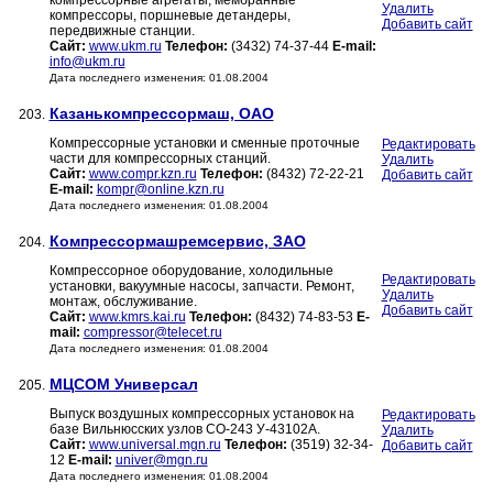
компрессорные агрегаты, мембранные
Удалить
компрессоры, поршневые детандеры,
Добавить сайт
передвижные станции.
Сайт:
www.ukm.ru
Телефон:
(3432) 74-37-44
E-mail:
info@ukm.ru
Дата последнего изменения: 01.08.2004
Казанькомпрессормаш, ОАО
203.
Компрессорные установки и сменные проточные
Редактировать
части для компрессорных станций.
Удалить
Сайт:
www.compr.kzn.ru
Телефон:
(8432) 72-22-21
Добавить сайт
E-mail:
kompr@online.kzn.ru
Дата последнего изменения: 01.08.2004
Компрессормашремсервис, ЗАО
204.
Компрессорное оборудование, холодильные
Редактировать
установки, вакуумные насосы, запчасти. Ремонт,
Удалить
монтаж, обслуживание.
Добавить сайт
Сайт:
www.kmrs.kai.ru
Телефон:
(8432) 74-83-53
E-
mail:
compressor@telecet.ru
Дата последнего изменения: 01.08.2004
МЦСОМ Универсал
205.
Выпуск воздушных компрессорных установок на
Редактировать
базе Вильнюсских узлов СО-243 У-43102А.
Удалить
Сайт:
www.universal.mgn.ru
Телефон:
(3519) 32-34-
Добавить сайт
12
E-mail:
univer@mgn.ru
Дата последнего изменения: 01.08.2004