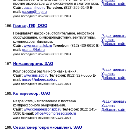
прочие аксессуары для сжиженного и сжатого газа.
Добавить сайт
Сайт:
gazam.hop.ru
Телефон:
(812) 259-6146
E-
mail:
gazam@hop.ru
Дата последнего изменения: 01.08.2004
Гранат, ПФ, ООО
196.
Предлагает насосное, отопительное, емкостное
Редактировать
оборудование, химводоподготовку, вентиляторы,
Удалить
компрессоры, фильтры.
Добавить сайт
Сайт:
www.granat.lek.ru
Телефон:
(812) 430-6610
E-
mail:
granat@lek.ru
Дата последнего изменения: 01.08.2004
Инмашсервис, ЗАО
197.
Редактировать
Компрессоры различного назначения.
Удалить
Сайт:
www.ims.spb.ru
Телефон:
(812) 327-5555
E-
Добавить сайт
mail:
imsev@infopro.spb.su
Дата последнего изменения: 01.08.2004
Копмрессор, ОАО
198.
Разработка, изготовление и поставка
Редактировать
компрессорного оборудования.
Удалить
Сайт:
www.compressor.spb.ru
Телефон:
(812) 245-
Добавить сайт
5090
E-mail:
office@compressor.spb.ru
Дата последнего изменения: 01.08.2004
Севзапэнергопромкомплект, ЗАО
199.