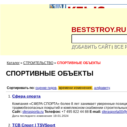
BESTSTROY.RU
ДОБАВИТЬ САЙТ
ВСЕ 
|
Каталог
»
СТРОИТЕЛЬСТВО
»
СПОРТИВНЫЕ ОБЪЕКТЫ
СПОРТИВНЫЕ ОБЪЕКТЫ
Сортировать по:
оценке гидов
,
времени изменения
,
алфавиту
.
Сфера спорта
1.
Компания «СФЕРА СПОРТА» более 8 лет занимает уверенные позиции
травмобезопасных покрытий и комплексном снабжении строительных
Сайт:
sferasporta.ru
Телефон:
+7 495 822 44 88
E-mail:
sferasporta00@m
Дата последнего изменения: 19.01.2024
ТСВ Спорт | TSVSport
2.