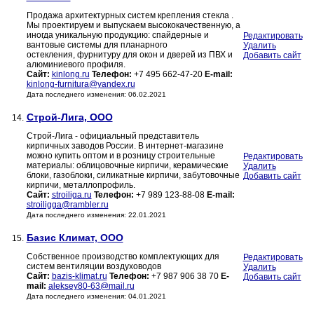
Продажа архитектурных систем крепления стекла .
Мы проектируем и выпускаем высококачественную, а
иногда уникальную продукцию: спайдерные и
Редактировать
вантовые системы для планарного
Удалить
остекления, фурнитуру для окон и дверей из ПВХ и
Добавить сайт
алюминиевого профиля.
Сайт:
kinlong.ru
Телефон:
+7 495 662-47-20
E-mail:
kinlong-furnitura@yandex.ru
Дата последнего изменения: 06.02.2021
Строй-Лига, ООО
14.
Строй-Лига - официальный представитель
кирпичных заводов России. В интернет-магазине
можно купить оптом и в розницу строительные
Редактировать
материалы: облицовочные кирпичи, керамические
Удалить
блоки, газоблоки, силикатные кирпичи, забутовочные
Добавить сайт
кирпичи, металлопрофиль.
Сайт:
stroiliga.ru
Телефон:
+7 989 123-88-08
E-mail:
stroiligga@rambler.ru
Дата последнего изменения: 22.01.2021
Базис Климат, ООО
15.
Собственное производство комплектующих для
Редактировать
систем вентиляции воздуховодов
Удалить
Сайт:
bazis-klimat.ru
Телефон:
+7 987 906 38 70
E-
Добавить сайт
mail:
aleksey80-63@mail.ru
Дата последнего изменения: 04.01.2021