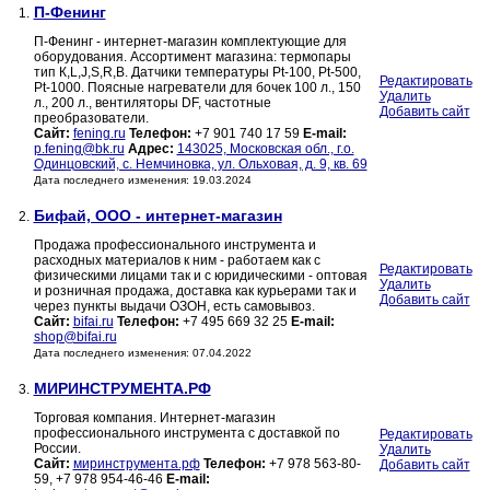
П-Фенинг
1.
П-Фенинг - интернет-магазин комплектующие для
оборудования. Ассортимент магазина: термопары
тип К,L,J,S,R,B. Датчики температуры Pt-100, Pt-500,
Редактировать
Pt-1000. Поясные нагреватели для бочек 100 л., 150
Удалить
л., 200 л., вентиляторы DF, частотные
Добавить сайт
преобразователи.
Сайт:
fening.ru
Телефон:
+7 901 740 17 59
E-mail:
p.fening@bk.ru
Адрес:
143025, Московская обл., г.о.
Одинцовский, с. Немчиновка, ул. Ольховая, д. 9, кв. 69
Дата последнего изменения: 19.03.2024
Бифай, ООО - интернет-магазин
2.
Продажа профессионального инструмента и
расходных материалов к ним - работаем как с
Редактировать
физическими лицами так и с юридическими - оптовая
Удалить
и розничная продажа, доставка как курьерами так и
Добавить сайт
через пункты выдачи ОЗОН, есть самовывоз.
Сайт:
bifai.ru
Телефон:
+7 495 669 32 25
E-mail:
shop@bifai.ru
Дата последнего изменения: 07.04.2022
МИРИНСТРУМЕНТА.РФ
3.
Торговая компания. Интернет-магазин
профессионального инструмента с доставкой по
Редактировать
России.
Удалить
Сайт:
миринструмента.рф
Телефон:
+7 978 563-80-
Добавить сайт
59, +7 978 954-46-46
E-mail: