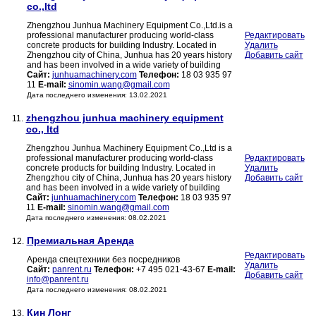
co.,ltd
Zhengzhou Junhua Machinery Equipment Co.,Ltd.is a
professional manufacturer producing world-class
Редактировать
concrete products for building Industry. Located in
Удалить
Zhengzhou city of China, Junhua has 20 years history
Добавить сайт
and has been involved in a wide variety of building
Сайт:
junhuamachinery.com
Телефон:
18 03 935 97
11
E-mail:
sinomin.wang@gmail.com
Дата последнего изменения: 13.02.2021
zhengzhou junhua machinery equipment
11.
co., ltd
Zhengzhou Junhua Machinery Equipment Co.,Ltd is a
professional manufacturer producing world-class
Редактировать
concrete products for building Industry. Located in
Удалить
Zhengzhou city of China, Junhua has 20 years history
Добавить сайт
and has been involved in a wide variety of building
Сайт:
junhuamachinery.com
Телефон:
18 03 935 97
11
E-mail:
sinomin.wang@gmail.com
Дата последнего изменения: 08.02.2021
Премиальная Аренда
12.
Редактировать
Аренда спецтехники без посредников
Удалить
Сайт:
panrent.ru
Телефон:
+7 495 021-43-67
E-mail:
Добавить сайт
info@panrent.ru
Дата последнего изменения: 08.02.2021
Кин Лонг
13.