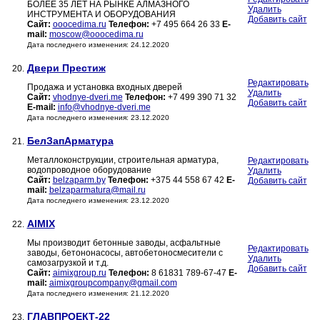
БОЛЕЕ 35 ЛЕТ НА РЫНКЕ АЛМАЗНОГО
Удалить
ИНСТРУМЕНТА И ОБОРУДОВАНИЯ
Добавить сайт
Сайт:
ooocedima.ru
Телефон:
+7 495 664 26 33
E-
mail:
moscow@ooocedima.ru
Дата последнего изменения: 24.12.2020
Двери Престиж
20.
Редактировать
Продажа и установка входных дверей
Удалить
Сайт:
vhodnye-dveri.me
Телефон:
+7 499 390 71 32
Добавить сайт
E-mail:
info@vhodnye-dveri.me
Дата последнего изменения: 23.12.2020
БелЗапАрматура
21.
Металлоконструкции, строительная арматура,
Редактировать
водопроводное оборудование
Удалить
Сайт:
belzaparm.by
Телефон:
+375 44 558 67 42
E-
Добавить сайт
mail:
belzaparmatura@mail.ru
Дата последнего изменения: 23.12.2020
AIMIX
22.
Мы производит бетонные заводы, асфальтные
Редактировать
заводы, бетононасосы, автобетоносмесители с
Удалить
самозагрузкой и т.д.
Добавить сайт
Сайт:
aimixgroup.ru
Телефон:
8 61831 789-67-47
E-
mail:
aimixgroupcompany@gmail.com
Дата последнего изменения: 21.12.2020
ГЛАВПРОЕКТ-22
23.