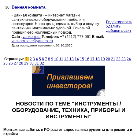
Ванная комната
30.
«Ванная комната» – интернет магазин
сантехнического оборудования, мебели и
Редактировать
аксессуаров. Наша цель, сделать выбор и покупку
Удалить
сантехники максимально удобной. Основной
Добавить сайт
принцип-это комплексный подход.
Сайт:
vankom.su
Телефон:
+7 (4212) 777-061
E-mail:
vankom.sale@yandex.ru
Дата последнего изменения: 06.10.2020
Страницы:
1
2
3
4
5
6
7
8
9
10
11
12
13
14
15
16
17
18
19
20
21
22
23
24
25
26
27
28
29
30
31
32
НОВОСТИ ПО ТЕМЕ "ИНСТРУМЕНТЫ /
ОБОРУДОВАНИЕ, ТЕХНИКА, ПРИБОРЫ И
ИНСТРУМЕНТЫ"
Монтажные заботы: в РФ растет спрос на инструменты для ремонта и
стройки