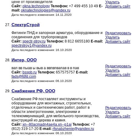
цене от производителя
Удалить
Сайт:
okna.technology
Телефон:
+7 499 455 10 49
E-
Добавить сайт
mail:
oknatechnologies@yandex.ru
Дата последнего изменения: 14.11.2020
СпектрСтрой
27.
Фитинги ПНД и запорная арматура, оборудование и
Редактировать
соединения для трубопроводов
Удалить
Сайт:
spectr-stroy.ru
Телефон:
8 812 6655180
E-mail:
Добавить сайт
spectrstroy1@yandex.ru
Дата последнего изменения: 16.10.2020
Интер, ООО
28.
Редактировать
вап вв пыав ы выв а ввпвпвапав в в пав
Удалить
Сайт:
bsspb.ru
Телефон:
657575757
E-mail:
Добавить сайт
fads@fdfd.com
Дата последнего изменения: 06.10.2020
Снабжение РФ, ООО
29.
Снабжение РФ поставляет инструменты и
оборудование для монтажных, строительных,
отделочных и сантехнических работ, работ в
Редактировать
области электротехники, электроники и
Удалить
телекоммуникаций, для мебельного производства,
Добавить сайт
конструкций из дерева и камня.
Сайт:
xn--80acmadn4ae4a.xn--p1ai
Телефон:
+7
(812) 319-17-20
E-mail:
rfsnabzhenie@yandex.ru
Дата последнего изменения: 06.10.2020