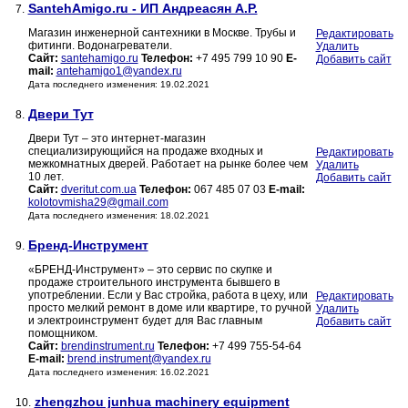
SantehAmigo.ru - ИП Андреасян А.Р.
7.
Магазин инженерной сантехники в Москве. Трубы и
Редактировать
фитинги. Водонагреватели.
Удалить
Сайт:
santehamigo.ru
Телефон:
+7 495 799 10 90
E-
Добавить сайт
mail:
antehamigo1@yandex.ru
Дата последнего изменения: 19.02.2021
Двери Тут
8.
Двери Тут – это интернет-магазин
специализирующийся на продаже входных и
Редактировать
межкомнатных дверей. Работает на рынке более чем
Удалить
10 лет.
Добавить сайт
Сайт:
dveritut.com.ua
Телефон:
067 485 07 03
E-mail:
kolotovmisha29@gmail.com
Дата последнего изменения: 18.02.2021
Бренд-Инструмент
9.
«БРЕНД-Инструмент» – это сервис по скупке и
продаже строительного инструмента бывшего в
употреблении. Если у Вас стройка, работа в цеху, или
Редактировать
просто мелкий ремонт в доме или квартире, то ручной
Удалить
и электроинструмент будет для Вас главным
Добавить сайт
помощником.
Сайт:
brendinstrument.ru
Телефон:
+7 499 755-54-64
E-mail:
brend.instrument@yandex.ru
Дата последнего изменения: 16.02.2021
zhengzhou junhua machinery equipment
10.