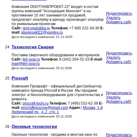
Компания ООО"ГЛАВПРОЕКТ-22" входит в состав
группы компаний "Ассоциация Монолит" и на
Редактировать
протяжении 10 лет занимается продажей,
Удалить
предлагает опалубку в аренду, производит опалубку
Добавить сайт
по уникальным проектам.
Сайт:
rent-opalubka.ru
Телефон:
+7 800 222-34-30
E-
mail:
glavproekt22@yandex.ru
Дата последнего изменения: 21.12.2020
Технология Сварки
24.
Редактировать
Поставка сварочного оборудования и материалов
Удалить
Сайт:
teh-svar.ru
Телефон:
8 (342) 204-52-33
E-mail:
Добавить сайт
mail@teh-svar.ru
Дата последнего изменения: 25.11.2020
Procraft
25.
Компания Прокрафт - официальный дистрибьютор
немецкого бренда Procraft в России. Мы продаем
Редактировать
электро- и бензооборудование для строительства и
Удалить
ремонта.
Добавить сайт
Сайт:
procraft-tools.ru
Телефон:
7 (495) 532-62-38
E-
mail:
procraftmoscow@gmail.com
Адрес:
Москва, 1-й
Люберецкий пр., д. 2, стр. 1
Дата последнего изменения: 20.11.2020
Оконные технологии
26.
Оконные технологии - продажа и монтаж окон по
Редактировать