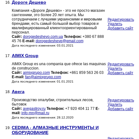
Дороге Дешево
16.
Компания «Дороге Дешево» - это не просто магазин
сантехники, это более 20 лет опыта. Мы
сотрудничаем с лучшими украинскими и мировыми
Редактировать
брендами, есть самый большой выбор товаров и
Удалить
квалифицированный клиентоориентированный
Добавить сайт
персонал.
Сайт:
dorogedeshevo.com.ua
Телефон:
+380 67 888
45 76
E-mail:
dorogedesheve@gmail.com
Дата последнего изменения: 03.01.2021
AIMIX Group
17.
AIMIX Group es una compania que ofrece las maquinas
Редактировать
de construccion.
Удалить
Сайт:
aimixgrupo.com
Телефон:
+861 859 563 26 03
Добавить сайт
E-mail:
fan@aimixgrupo.com
Дата последнего изменения: 01.01.2021
Авега
18.
Производство опалубки, строительных лесов,
Редактировать
бытовок
Удалить
Сайт:
avegastroy.ru
Телефон:
+7 920 404 11 77
E-
Добавить сайт
mail:
info-mn@mail.ru
Дата последнего изменения: 28.12.2020
CEDIMA - АЛМАЗНЫЕ ИНСТРУМЕНТЫ И
19.
ОБОРУДОВАНИЕ
Редактировать