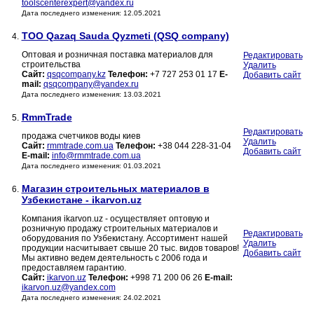
toolscenterexpert@yandex.ru
Дата последнего изменения: 12.05.2021
ТОО Qazaq Sauda Qyzmeti (QSQ company)
4.
Оптовая и розничная поставка материалов для
Редактировать
строительства
Удалить
Сайт:
qsqcompany.kz
Телефон:
+7 727 253 01 17
E-
Добавить сайт
mail:
qsqcompany@yandex.ru
Дата последнего изменения: 13.03.2021
RmmTrade
5.
Редактировать
продажа счетчиков воды киев
Удалить
Сайт:
rmmtrade.com.ua
Телефон:
+38 044 228-31-04
Добавить сайт
E-mail:
info@rmmtrade.com.ua
Дата последнего изменения: 01.03.2021
Магазин строительных материалов в
6.
Узбекистане - ikarvon.uz
Компания ikarvon.uz - осуществляет оптовую и
розничную продажу строительных материалов и
Редактировать
оборудования по Узбекистану. Ассортимент нашей
Удалить
продукции насчитывает свыше 20 тыс. видов товаров!
Добавить сайт
Мы активно ведем деятельность с 2006 года и
предоставляем гарантию.
Сайт:
ikarvon.uz
Телефон:
+998 71 200 06 26
E-mail:
ikarvon.uz@yandex.com
Дата последнего изменения: 24.02.2021