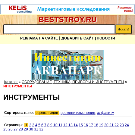
BESTSTROY.RU
|
РЕКЛАМА НА САЙТЕ
ДОБАВИТЬ САЙТ
| НОВОСТИ
Каталог
»
ОБОРУДОВАНИЕ, ТЕХНИКА, ПРИБОРЫ И ИНСТРУМЕНТЫ
»
ИНСТРУМЕНТЫ
ИНСТРУМЕНТЫ
Сортировать по:
оценке гидов
,
времени изменения
,
алфавиту
.
Страницы:
1
2
3
4
5
6
7
8
9
10
11
12
13
14
15
16
17
18
19
20
21
22
23
24
25
26
27
28
29
30
31
32